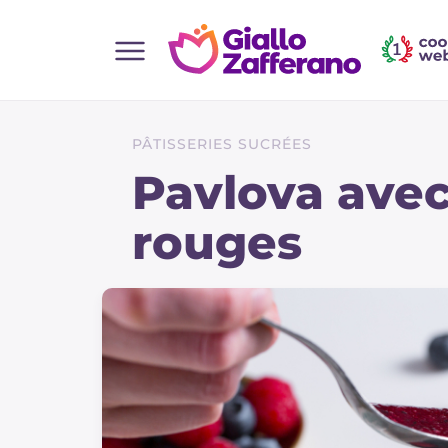
Home
Toutes les recettes
PÂTISSERIES SUCRÉES
Aperitifs
Pavlova avec 
Salades
rouges
Plats principaux
Boissons et rafraîchissements
Desserts
Accompagnement
Pizzas et focaccia
Gateaux et patisserie