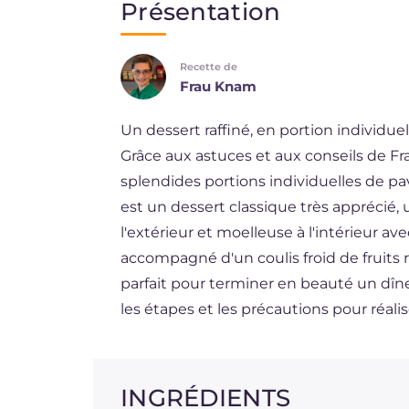
Présentation
EN
Recette de
DE
Frau Knam
ES
Un dessert raffiné, en portion individuell
BR
Grâce aux astuces et aux conseils de F
NL
splendides portions individuelles de pav
est un dessert classique très apprécié,
l'extérieur et moelleuse à l'intérieur av
accompagné d'un coulis froid de fruits
parfait pour terminer en beauté un dîn
les étapes et les précautions pour réalise
INGRÉDIENTS