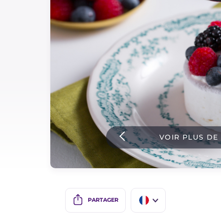
Sauces
Dernieres recettes
IT Website
Facebook
Instagram
VOIR PLUS DE
TikTok
YouTube
PARTAGER
IT