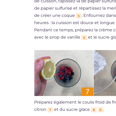
de cuisson, tapissez-la de papier sulfu
de papier sulfurisé et répartissez la mer
de créer une coque
. Enfournez dans
5
heures : la cuisson est douce et longue
Pendant ce temps, préparez la crème chan
avec le sirop de vanille
et le sucre gl
6
Préparez également le coulis froid de fr
citron
et du sucre glace
.
7
8
9