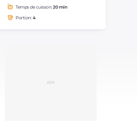
Graisses
g
24.3
Temps de cuisson:
20 min
dont acides gras
g
3.43
saturés
Portion:
4
Fibre
g
4.3
Cholestérol
mg
30
Sodium
mg
522