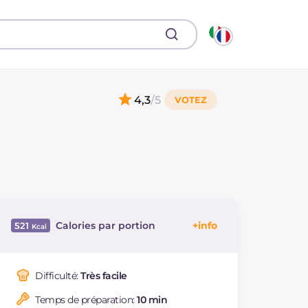
4,3
/5
Calories par portion
521
Énergie
Kcal
521
Glucides
g
55.6
Difficulté:
Très facile
Dont sucres
g
23.4
Temps de préparation:
10 min
Protéine
g
19.8