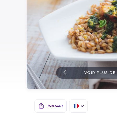
Sauces
Dernieres recettes
IT Website
Facebook
Instagram
VOIR PLUS DE
TikTok
YouTube
PARTAGER
IT