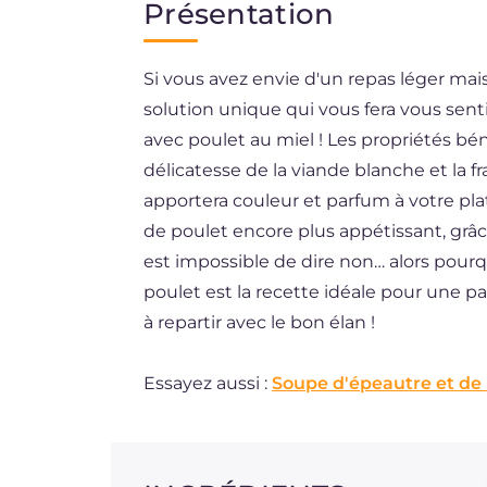
Présentation
EN
Si vous avez envie d'un repas léger ma
BR
solution unique qui vous fera vous senti
ES
avec poulet au miel ! Les propriétés bé
DE
délicatesse de la viande blanche et la f
apportera couleur et parfum à votre pla
NL
de poulet encore plus appétissant, grâce
est impossible de dire non… alors pourq
poulet est la recette idéale pour une pa
à repartir avec le bon élan !
Essayez aussi :
Soupe d'épeautre et de l