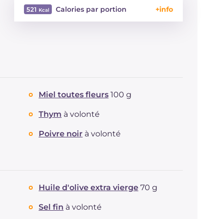
Calories par portion
521
Énergie
Kcal
521
Glucides
g
55.6
Dont sucres
g
23.4
Protéine
g
19.8
Graisses
g
24.3
dont acides gras saturés
g
3.43
Miel toutes fleurs
100 g
Fibre
g
4.3
Thym
à volonté
Cholestérol
mg
30
Sodium
mg
522
Poivre noir
à volonté
Huile d'olive extra vierge
70 g
Sel fin
à volonté