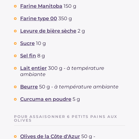
Farine Manitoba
150 g
Graisses
g
5.8
dont acides gras saturés
g
2.78
Farine type 00
350 g
Fibre
g
1.5
Cholestérol
Levure de bière sèche
2 g
mg
13
Sodium
mg
279
Sucre
10 g
Sel fin
8 g
Lait entier
300 g -
à température
ambiante
Beurre
50 g -
à température ambiante
Curcuma en poudre
5 g
POUR ASSAISONNER 6 PETITS PAINS AUX
OLIVES
Olives de la Côte d'Azur
50 g -