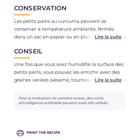
CONSERVATION
Les petits pains au curcuma peuvent se
conserver à température ambiante, fermés
dans un sac en papier ou en plastique, pendant
2 à 3 jours maximum. Une fois cuits, ils peuvent
CONSEIL
également être congelés.
Une fois que vous avez humidifié la surface des
petits pains, vous pouvez les enrichir avec des
graines variées (sésame, tournesol, pavot) ou
avec des éclats de noisettes!
Pour la traduction de certains textes, des outils
d'intelligence artificielle peuvent avoir été utilisés.
PRINT THE RECIPE