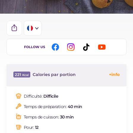
IT
FOLLOW US
EN
BR
Calories par portion
221
ES
Énergie
Kcal
221
DE
Glucides
g
36.4
Difficulté:
Difficile
NL
Dont sucres
g
6
Temps de préparation:
40 min
Protéine
g
5.9
Graisses
g
5.8
Temps de cuisson:
30 min
dont acides gras saturés
g
2.78
Pour:
12
Fibre
g
1.5