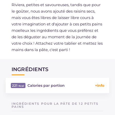
Riviera, petites et savoureuses, tandis que pour
le goûter, nous avons ajouté des raisins secs,
mais vous êtes libres de laisser libre cours à
votre imagination et d'ajouter à ces petits pains
moelleux les ingrédients que vous préférez et
de les déguster au moment de la journée de
votre choix ! Attachez votre tablier et mettez les
mains dans la pâte, c'est parti !
INGRÉDIENTS
Calories par portion
221
Énergie
Kcal
221
Glucides
g
36.4
INGRÉDIENTS POUR LA PÂTE DE 12 PETITS
Dont sucres
PAINS
g
6
Protéine
g
5.9