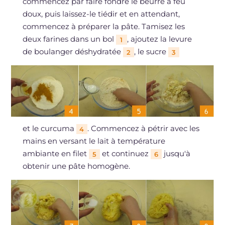
commencez par faire fondre le beurre à feu
doux, puis laissez-le tiédir et en attendant,
commencez à préparer la pâte. Tamisez les
deux farines dans un bol
, ajoutez la levure
1
de boulanger déshydratée
, le sucre
2
3
et le curcuma
. Commencez à pétrir avec les
4
mains en versant le lait à température
ambiante en filet
et continuez
jusqu'à
5
6
obtenir une pâte homogène.