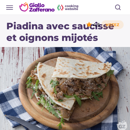
Piadina avec saucisse
4,5
et oignons mijotés