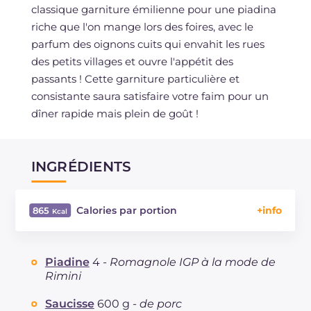
classique garniture émilienne pour une piadina
riche que l'on mange lors des foires, avec le
parfum des oignons cuits qui envahit les rues
des petits villages et ouvre l'appétit des
passants ! Cette garniture particulière et
consistante saura satisfaire votre faim pour un
dîner rapide mais plein de goût !
INGRÉDIENTS
Calories par portion
865
Énergie
Kcal
865
Glucides
g
50.5
Piadine
4 -
Romagnole IGP à la mode de
Dont sucres
g
14.2
Rimini
Protéine
g
32.1
Saucisse
600 g -
de porc
Graisses
g
57.8