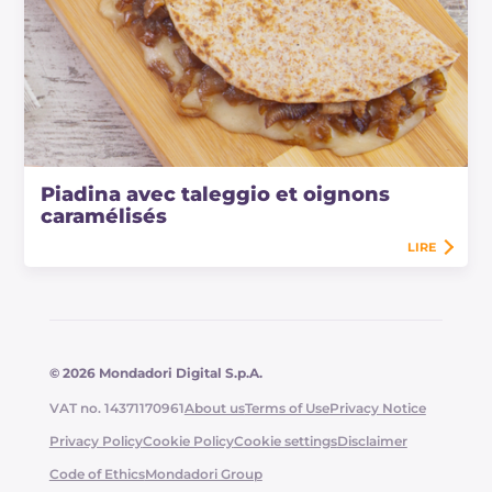
Piadina avec taleggio et oignons
caramélisés
LIRE
© 2026 Mondadori Digital S.p.A.
VAT no. 14371170961
About us
Terms of Use
Privacy Notice
Privacy Policy
Cookie Policy
Cookie settings
Disclaimer
Code of Ethics
Mondadori Group