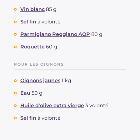
dont acides gras saturés
g
16.74
Vin blanc
85 g
Fibre
g
4.3
Cholestérol
Sel fin
à volonté
mg
115
Sodium
mg
2326
Parmigiano Reggiano AOP
80 g
Roquette
60 g
POUR LES OIGNONS
Oignons jaunes
1 kg
Eau
50 g
Huile d'olive extra vierge
à volonté
Sel fin
à volonté