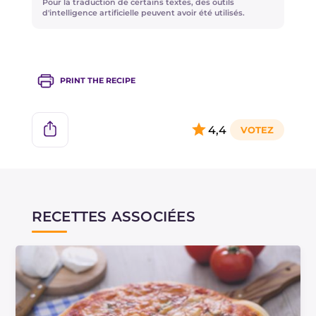
Pour la traduction de certains textes, des outils
comme le taleggio ou le gorgonzola, selon votre
d'intelligence artificielle peuvent avoir été utilisés.
goût.
PRINT THE RECIPE
4,4
RECETTES ASSOCIÉES