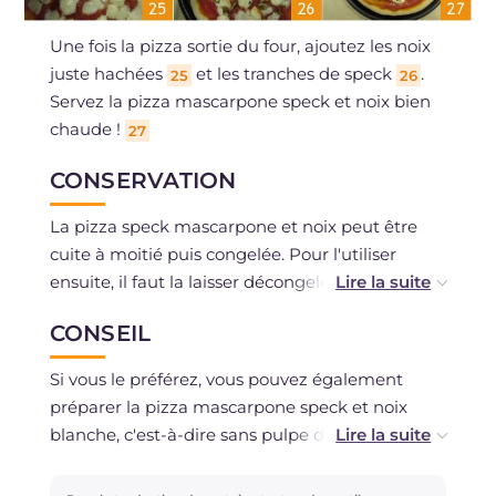
Une fois la pizza sortie du four, ajoutez les noix
juste hachées
et les tranches de speck
.
25
26
Servez la pizza mascarpone speck et noix bien
chaude !
27
CONSERVATION
La pizza speck mascarpone et noix peut être
cuite à moitié puis congelée. Pour l'utiliser
ensuite, il faut la laisser décongeler à
température ambiante et terminer la cuisson
CONSEIL
au four avant de la servir !
Si vous le préférez, vous pouvez également
préparer la pizza mascarpone speck et noix
blanche, c'est-à-dire sans pulpe de tomate.
Dans ce cas, ajoutez plus de mozzarella et de
mascarpone ou, à la place, d'autres fromages