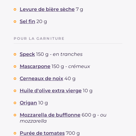
Levure de bière sèche
7 g
Sel fin
20 g
POUR LA GARNITURE
Speck
150 g -
en tranches
Mascarpone
150 g -
crémeux
Cerneaux de noix
40 g
Huile d'olive extra vierge
10 g
Origan
10 g
Mozzarella de bufflonne
600 g -
ou
mozzarella
Purée de tomates
700 g