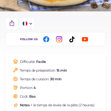
IT
FOLLOW US
EN
ES
Difficulté:
Facile
DE
Temps de préparation:
15 min
BR
Temps de cuisson:
30 min
NL
Portion:
4
Coût:
Bas
Notes
+ le temps de levée de la pâte (2 heures)