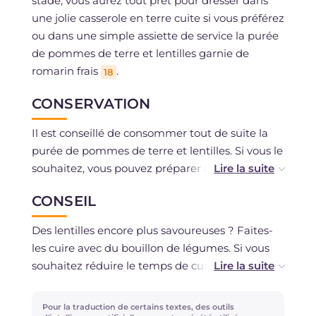
stade, vous aurez tout prêt pour dresser dans
une jolie casserole en terre cuite si vous préférez
ou dans une simple assiette de service la purée
de pommes de terre et lentilles garnie de
romarin frais
.
18
CONSERVATION
Il est conseillé de consommer tout de suite la
purée de pommes de terre et lentilles. Si vous le
souhaitez, vous pouvez préparer à l'avance,
même la veille, les lentilles et les garnir ensuite
CONSEIL
avec la purée préparée au moment.
Des lentilles encore plus savoureuses ? Faites-
les cuire avec du bouillon de légumes. Si vous
souhaitez réduire le temps de cuisson, il vous
suffira d'utiliser des lentilles décortiquées. Pour
une version plus savoureuse de la purée de
Pour la traduction de certains textes, des outils