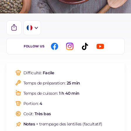
IT
FOLLOW US
EN
DE
Difficulté:
Facile
ES
Temps de préparation:
25 min
BR
Temps de cuisson:
1 h 40 min
NL
Portion:
4
Coût:
Très bas
Notes
+ trempage des lentilles (facultatif)