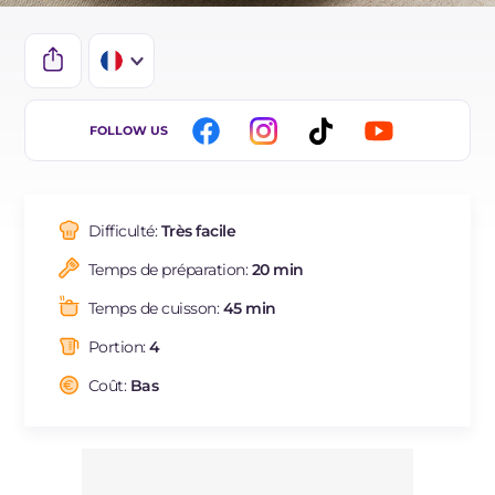
IT
FOLLOW US
EN
DE
Difficulté:
Très facile
BR
Temps de préparation:
20 min
ES
Temps de cuisson:
45 min
NL
Portion:
4
Coût:
Bas