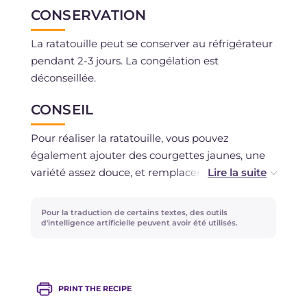
CONSERVATION
La ratatouille peut se conserver au réfrigérateur
pendant 2-3 jours. La congélation est
déconseillée.
CONSEIL
Pour réaliser la ratatouille, vous pouvez
également ajouter des courgettes jaunes, une
variété assez douce, et remplacer l'oignon blanc
par du rouge. La ratatouille est encore plus
savoureuse si elle est dégustée le lendemain et
Pour la traduction de certains textes, des outils
est un excellent accompagnement pour le riz,
d'intelligence artificielle peuvent avoir été utilisés.
les pommes de terre, la viande et le poisson!
PRINT THE RECIPE