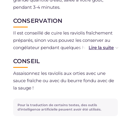
pendant 3-4 minutes.
CONSERVATION
Il est conseillé de cuire les raviolis fraîchement
préparés, sinon vous pouvez les conserver au
congélateur pendant quelques heures ou
jusqu'à 1 mois maximum. Pour les congeler,
CONSEIL
procédez ainsi : placez le plateau avec les
raviolis au congélateur pendant quelques
Assaisonnez les raviolis aux orties avec une
heures ou jusqu'à ce qu'ils soient durcis. Ensuite,
sauce fraîche ou avec du beurre fondu avec de
disposez-les dans des sacs de congélation.
la sauge !
Lorsque vous souhaitez les utiliser, sortez le sac
de congélation du congélateur et faites-les
Pour la traduction de certains textes, des outils
cuire dans une grande quantité d'eau salée
d'intelligence artificielle peuvent avoir été utilisés.
encore congelés.