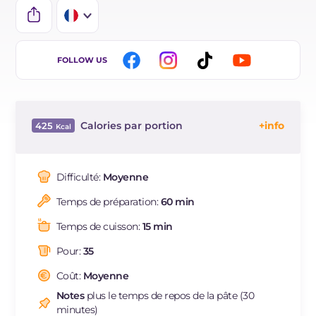
IT
FOLLOW US
EN
ES
Calories par portion
425
DE
Énergie
Kcal
425
BR
Glucides
g
56.4
Difficulté:
Moyenne
NL
Dont sucres
g
3.4
Temps de préparation:
60 min
Protéine
g
18.6
Graisses
g
13.9
Temps de cuisson:
15 min
dont acides gras saturés
g
6.41
Pour:
35
Fibre
g
2.5
Cholestérol
Coût:
Moyenne
mg
105
Sodium
mg
323
Notes
plus le temps de repos de la pâte (30
minutes)