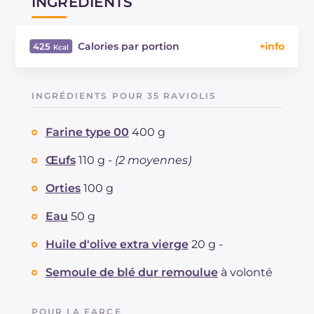
INGRÉDIENTS
Calories par portion
425
Énergie
Kcal
425
Glucides
g
56.4
INGRÉDIENTS POUR 35 RAVIOLIS
Dont sucres
g
3.4
Protéine
g
18.6
Farine type 00
400 g
Graisses
g
13.9
dont acides gras saturés
Œufs
110 g -
(2 moyennes)
g
6.41
Fibre
g
2.5
Orties
100 g
Cholestérol
mg
105
Sodium
mg
323
Eau
50 g
Huile d'olive extra vierge
20 g -
Semoule de blé dur remoulue
à volonté
POUR LA FARCE