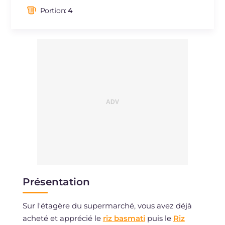
dont acides gras saturés
g
6.47
Portion:
4
Fibre
g
5.6
Cholestérol
mg
36
Sodium
mg
958
Présentation
Sur l'étagère du supermarché, vous avez déjà
acheté et apprécié le
riz basmati
puis le
Riz