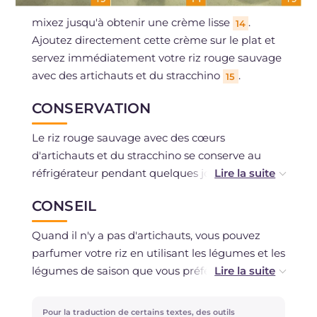
mixez jusqu'à obtenir une crème lisse
.
14
Ajoutez directement cette crème sur le plat et
servez immédiatement votre riz rouge sauvage
avec des artichauts et du stracchino
.
15
CONSERVATION
Le riz rouge sauvage avec des cœurs
d'artichauts et du stracchino se conserve au
réfrigérateur pendant quelques jours, gardez-le
dans un récipient en verre bien couvert.
CONSEIL
La congélation est déconseillée.
Quand il n'y a pas d'artichauts, vous pouvez
parfumer votre riz en utilisant les légumes et les
légumes de saison que vous préférez.
Si vous n'aimez pas le citron, omettez-le sans
problème !
Pour la traduction de certains textes, des outils