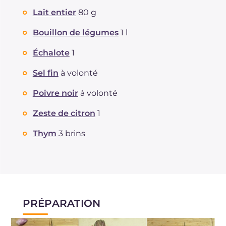
Fibre
g
5.6
Lait entier
80 g
Cholestérol
mg
36
Bouillon de légumes
1 l
Sodium
mg
958
Échalote
1
Sel fin
à volonté
Poivre noir
à volonté
Zeste de citron
1
Thym
3 brins
PRÉPARATION