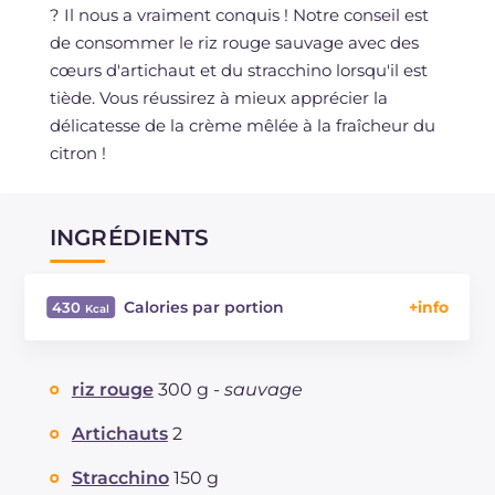
? Il nous a vraiment conquis ! Notre conseil est
de consommer le riz rouge sauvage avec des
cœurs d'artichaut et du stracchino lorsqu'il est
tiède. Vous réussirez à mieux apprécier la
délicatesse de la crème mêlée à la fraîcheur du
citron !
INGRÉDIENTS
Calories par portion
430
Énergie
Kcal
430
Glucides
g
64.4
riz rouge
300 g -
sauvage
Dont sucres
g
4.5
Protéine
g
14.2
Artichauts
2
Graisses
g
12.8
Stracchino
150 g
dont acides gras saturés
g
6.47