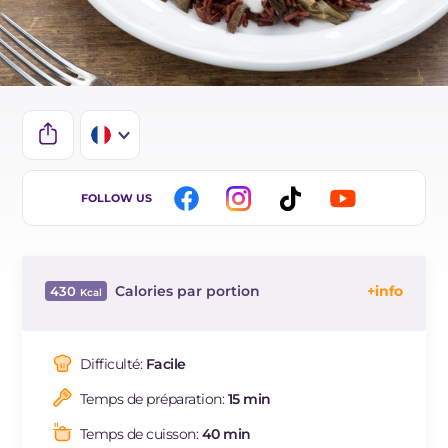
IT
FOLLOW US
EN
ES
Calories par portion
430
DE
Énergie
Kcal
430
BR
Glucides
g
64.4
Difficulté:
Facile
NL
Dont sucres
g
4.5
Temps de préparation:
15 min
Protéine
g
14.2
Graisses
g
12.8
Temps de cuisson:
40 min