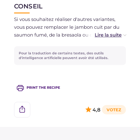
CONSEIL
Si vous souhaitez réaliser d'autres variantes,
vous pouvez remplacer le jambon cuit par du
saumon fumé, de la bresaola ou du speck, ou
utiliser des poivrons grillés ou des carottes
marinées à la place des courgettes : vos roulés
Pour la traduction de certains textes, des outils
seront toujours délicieux et adaptés à tous les
d'intelligence artificielle peuvent avoir été utilisés.
goûts !
PRINT THE RECIPE
4,8