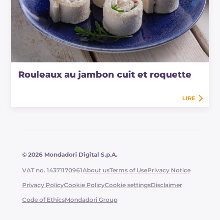
Rouleaux au jambon cuit et roquette
LIRE
© 2026 Mondadori Digital S.p.A.
VAT no. 14371170961
About us
Terms of Use
Privacy Notice
Privacy Policy
Cookie Policy
Cookie settings
Disclaimer
Code of Ethics
Mondadori Group