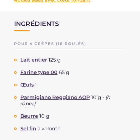
INGRÉDIENTS
POUR 4 CRÊPES (16 ROULÉS)
Lait entier
125 g
Farine type 00
65 g
Œufs
1
Parmigiano Reggiano AOP
10 g -
(à
râper)
Beurre
10 g
Sel fin
à volonté