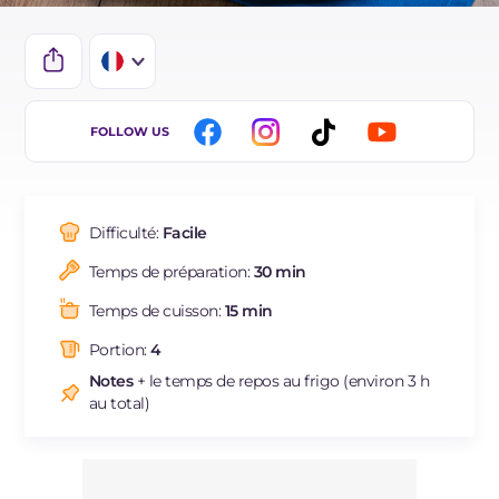
IT
FOLLOW US
BR
ES
Difficulté:
Facile
DE
Temps de préparation:
30 min
Temps de cuisson:
15 min
Portion:
4
Notes
+ le temps de repos au frigo (environ 3 h
au total)