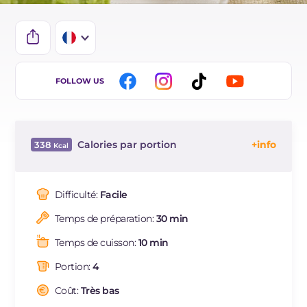
IT
FOLLOW US
EN
DE
Calories par portion
338
ES
Énergie
Kcal
338
NL
Glucides
g
34.5
Difficulté:
Facile
BR
Dont sucres
g
7.6
Temps de préparation:
30 min
Protéine
g
22.3
Graisses
g
12.3
Temps de cuisson:
10 min
dont acides gras saturés
g
1.76
Portion:
4
Fibre
g
3.1
Cholestérol
Coût:
Très bas
mg
58