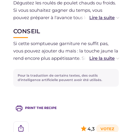
Dégustez les roulés de poulet chauds ou froids.
Si vous souhaitez gagner du temps, vous
pouvez préparer à l'avance tous les ingrédients
de la garniture et ensuite composer les galettes
CONSEIL
chaudes juste avant de les servir.
Si cette somptueuse garniture ne suffit pas,
vous pouvez ajouter du maïs : la touche jaune la
rend encore plus appétissante. Si la sauce à la
moutarde ne vous convainc pas, remplacez-la
librement par celle que vous préférez, comme
Pour la traduction de certains textes, des outils
la sauce tartare ou la sauce cocktail (une de
d'intelligence artificielle peuvent avoir été utilisés.
mes préférées...)
PRINT THE RECIPE
4,3