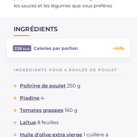
les sauces et les légumes que vous préférez
INGRÉDIENTS
Calories par portion
338
Énergie
Kcal
338
Glucides
g
34.5
INGRÉDIENTS POUR 4 ROULÉS DE POULET
Dont sucres
g
7.6
Protéine
g
22.3
Poitrine de poulet
250 g
Graisses
g
12.3
dont acides gras saturés
Piadine
4
g
1.76
Fibre
g
3.1
Tomates grappes
160 g
Cholestérol
mg
58
Sodium
mg
568
Laitue
8 feuilles
Huile d'olive extra vierge
1 cuillère à