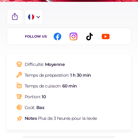
IT
FOLLOW US
EN
BR
Difficulté:
Moyenne
ES
Temps de préparation:
1 h 30 min
DE
Temps de cuisson:
60 min
NL
Portion:
10
Coût:
Bas
Notes
Plus de 3 heures pour la levée