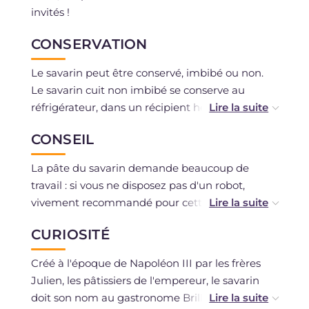
invités !
CONSERVATION
Le savarin peut être conservé, imbibé ou non.
Le savarin cuit non imbibé se conserve au
réfrigérateur, dans un récipient hermétique,
pendant une semaine ; au congélateur pendant
CONSEIL
60 jours.
Le savarin non imbibé peut aussi être séché, en
La pâte du savarin demande beaucoup de
le laissant à température ambiante sur une
travail : si vous ne disposez pas d'un robot,
grille pour une nuit : ainsi, il se conserve dans
vivement recommandé pour cette recette, vous
une boîte en métal pendant quelques mois à
devrez travailler avec beaucoup d'huile de
température ambiante.
CURIOSITÉ
coude pendant les mêmes temps indiqués
Le savarin déjà imbibé se conserve au
dans la recette, en vous aidant d'un fouet.
réfrigérateur, dans un récipient hermétique
Créé à l'époque de Napoléon III par les frères
Placez le moule sur la grille inférieure du four,
pendant 4-5 jours ; il peut aussi être congelé et
Julien, les pâtissiers de l'empereur, le savarin
sinon le savarin se colorera uniquement sur le
conservé quelques mois et, en cas de besoin,
doit son nom au gastronome Brillat-Savarin, qui
dessus et non en dessous.