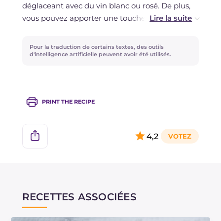
déglaceant avec du vin blanc ou rosé. De plus,
vous pouvez apporter une touche croquante en
ajoutant des pignons de pin grillés ou des fruits
secs de votre choix. En alternative, pour
Pour la traduction de certains textes, des outils
apporter une note sucrée, ajoutez des raisins
d'intelligence artificielle peuvent avoir été utilisés.
secs ou des figues sèches émiettées. Si le goût
amer des scaroles est trop fort pour vous, il suffit
de blanchir les feuilles pendant quelques
PRINT THE RECIPE
instants !
4,2
RECETTES ASSOCIÉES