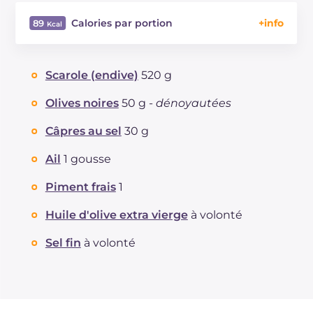
Calories par portion
89
Énergie
Kcal
89
Glucides
g
3.9
Scarole (endive)
520 g
Dont sucres
g
3.8
Protéine
g
1.6
Olives noires
50 g -
dénoyautées
Graisses
g
7.5
Câpres au sel
30 g
dont acides gras saturés
g
1.1
Fibre
g
2.5
Ail
1 gousse
Sodium
mg
721
Piment frais
1
Huile d'olive extra vierge
à volonté
Sel fin
à volonté