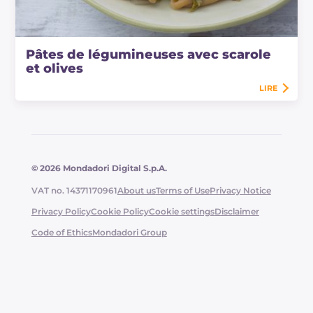
Pâtes de légumineuses avec scarole
et olives
LIRE
© 2026 Mondadori Digital S.p.A.
VAT no. 14371170961
About us
Terms of Use
Privacy Notice
Privacy Policy
Cookie Policy
Cookie settings
Disclaimer
Code of Ethics
Mondadori Group