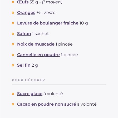
Œufs
55 g -
(1 moyen)
Oranges
½ -
zeste
Levure de boulanger fraîche
10 g
Safran
1 sachet
Noix de muscade
1 pincée
Cannelle en poudre
1 pincée
Sel fin
2 g
POUR DÉCORER
Sucre glace
à volonté
Cacao en poudre non sucré
à volonté