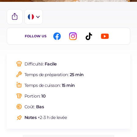
IT
FOLLOW US
EN
ES
Difficulté:
Facile
DE
Temps de préparation:
25 min
BR
Temps de cuisson:
15 min
NL
Portion:
10
Coût:
Bas
Notes
+2-3 h de levée