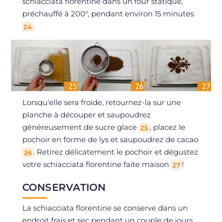
schiacciata florentine dans un four statique,
préchauffé à 200°, pendant environ 15 minutes
.
24
Lorsqu'elle sera froide, retournez-la sur une
planche à découper et saupoudrez
généreusement de sucre glace
, placez le
25
pochoir en forme de lys et saupoudrez de cacao
. Retirez délicatement le pochoir et dégustez
26
votre schiacciata florentine faite maison
!
27
CONSERVATION
La schiacciata florentine se conserve dans un
endroit frais et sec pendant un couple de jours.