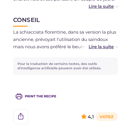
Nous déconseillons la congélation.
CONSEIL
La schiacciata florentine, dans sa version la plus
ancienne, prévoyait l'utilisation du saindoux
mais nous avons préféré le beurre qui, bien que
moins savoureux que le saindoux, offre une
texture tout aussi moelleuse et délicate, mais
Pour la traduction de certains textes, des outils
avec un goût moins prononcé et un rendu plus
d'intelligence artificielle peuvent avoir été utilisés.
léger.
Le mélange d'épices peut varier d'une famille à
PRINT THE RECIPE
l'autre : clous de girofle, vanille et muscade sont
quelques-unes des variantes répandues.
4,1