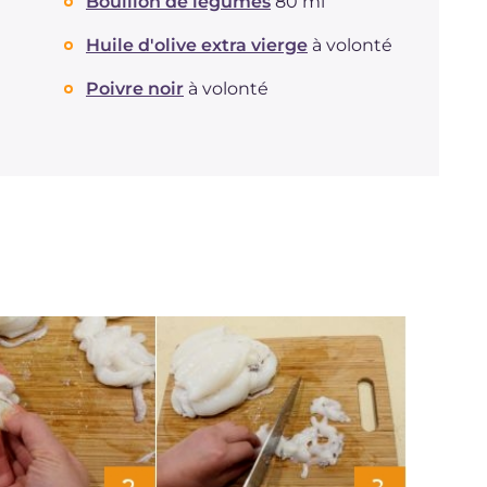
Graisses
Bouillon de légumes
80 ml
g
10.6
dont acides gras saturés
g
1.86
Huile d'olive extra vierge
à volonté
Fibre
g
1.8
Cholestérol
mg
96
Poivre noir
à volonté
Sodium
mg
600