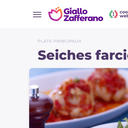
Home
Toutes les recettes
PLATS PRINCIPAUX
Aperitifs
Seiches farc
Salades
Plats principaux
Boissons et rafraîchissements
Desserts
Accompagnement
Pizzas et focaccia
Gateaux et patisserie