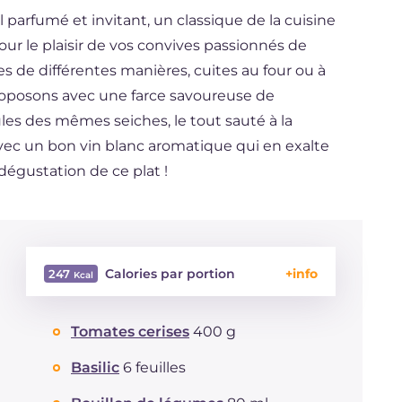
l parfumé et invitant, un classique de la cuisine
ur le plaisir de vos convives passionnés de
es de différentes manières, cuites au four ou à
proposons avec une farce savoureuse de
les des mêmes seiches, le tout sauté à la
vec un bon vin blanc aromatique qui en exalte
dégustation de ce plat !
Calories par portion
247
Énergie
Kcal
247
Tomates cerises
400 g
Glucides
g
12.4
Dont sucres
g
4.3
Basilic
6 feuilles
Protéine
g
23.5