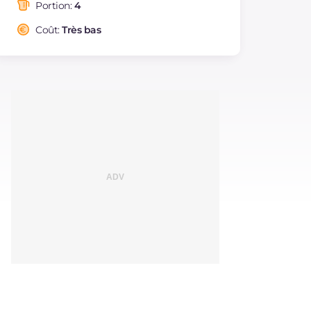
saturés
Portion:
4
Fibre
g
1.8
Coût:
Très bas
Cholestérol
mg
96
Sodium
mg
600