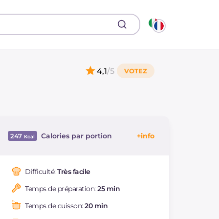
4,1
/5
Calories par portion
247
Énergie
Kcal
247
Glucides
g
12.4
Difficulté:
Très facile
Dont sucres
g
4.3
Temps de préparation:
25 min
Protéine
g
23.5
Graisses
g
10.6
Temps de cuisson:
20 min
dont acides gras
g
1.86