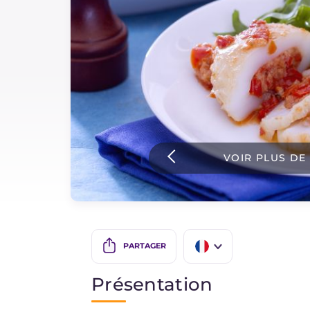
Sauces
Dernieres recettes
IT Website
VOIR PLUS DE
Facebook
Instagram
TikTok
YouTube
PARTAGER
IT
Présentation
EN