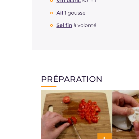
Vin blanc
50 ml
Ail
1 gousse
Sel fin
à volonté
PRÉPARATION