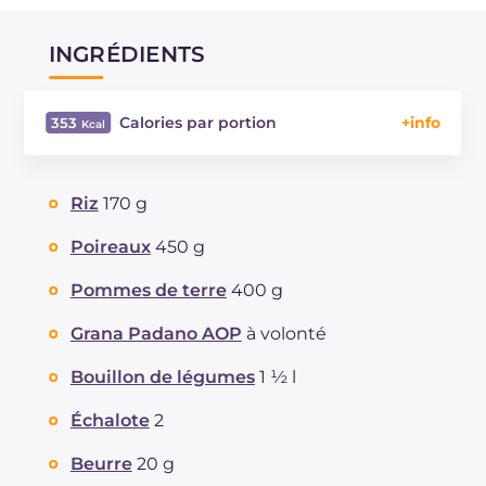
INGRÉDIENTS
Calories par portion
353
Énergie
Kcal
353
Glucides
g
58
Riz
170 g
Dont sucres
g
6.6
Protéine
g
10.9
Poireaux
450 g
Graisses
g
8.7
Pommes de terre
400 g
dont acides gras saturés
g
4.52
Fibre
g
5.4
Grana Padano AOP
à volonté
Cholestérol
mg
23
Bouillon de légumes
1 ½ l
Sodium
mg
845
Échalote
2
Beurre
20 g