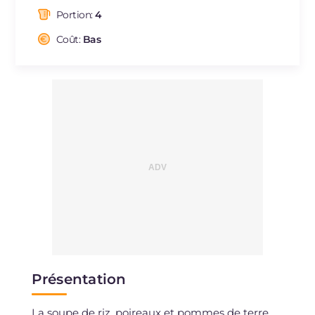
dont acides gras saturés
g
4.52
Portion:
4
Fibre
g
5.4
Cholestérol
Coût:
Bas
mg
23
Sodium
mg
845
Présentation
La soupe de riz, poireaux et pommes de terre