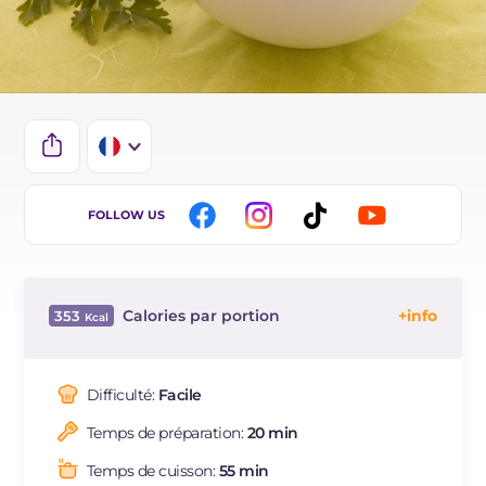
IT
FOLLOW US
EN
ES
Calories par portion
353
DE
Énergie
Kcal
353
BR
Glucides
g
58
Difficulté:
Facile
NL
Dont sucres
g
6.6
Temps de préparation:
20 min
Protéine
g
10.9
Graisses
g
8.7
Temps de cuisson:
55 min