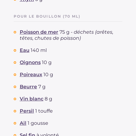
POUR LE BOUILLON (70 ML)
Poisson de mer
75 g -
déchets (arêtes,
têtes, chutes de poisson)
Eau
140 ml
Oignons
10 g
Poireaux
10 g
Beurre
7 g
Vin blanc
8 g
Persil
1 touffe
Ail
1 gousse
Sel fin
à volonté