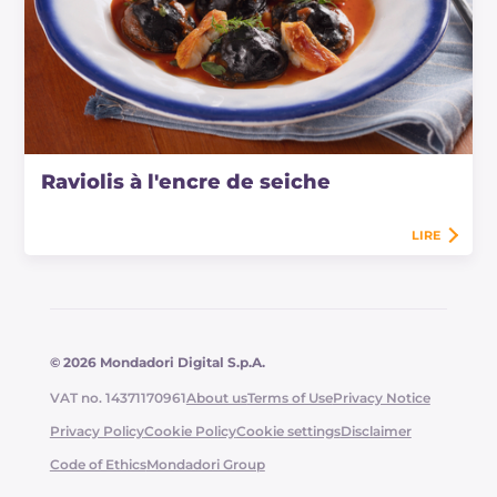
Raviolis à l'encre de seiche
LIRE
© 2026 Mondadori Digital S.p.A.
VAT no. 14371170961
About us
Terms of Use
Privacy Notice
Privacy Policy
Cookie Policy
Cookie settings
Disclaimer
Code of Ethics
Mondadori Group