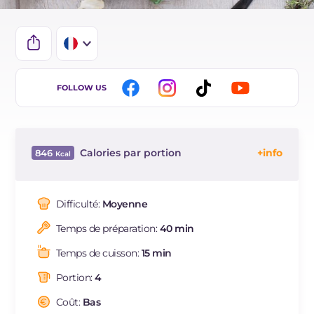
IT
FOLLOW US
EN
BR
Calories par portion
846
ES
Énergie
Kcal
846
DE
Glucides
g
138.5
Difficulté:
Moyenne
NL
Dont sucres
g
6.1
Temps de préparation:
40 min
Protéine
g
42.2
Graisses
g
11.9
Temps de cuisson:
15 min
dont acides gras saturés
g
4.12
Portion:
4
Fibre
g
5.3
Cholestérol
Coût:
Bas
mg
281