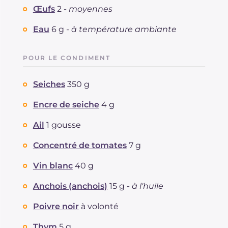
Cholestérol
Œufs
2 -
moyennes
mg
281
Sodium
mg
942
Eau
6 g -
à température ambiante
POUR LE CONDIMENT
Seiches
350 g
Encre de seiche
4 g
Ail
1 gousse
Concentré de tomates
7 g
Vin blanc
40 g
Anchois (anchois)
15 g -
à l'huile
Poivre noir
à volonté
Thym
5 g