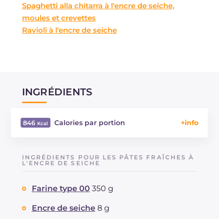
Spaghetti alla chitarra à l'encre de seiche,
moules et crevettes
Ravioli à l'encre de seiche
INGRÉDIENTS
Calories par portion
846
Énergie
Kcal
846
Glucides
g
138.5
INGRÉDIENTS POUR LES PÂTES FRAÎCHES À
Dont sucres
L'ENCRE DE SEICHE
g
6.1
Protéine
g
42.2
Farine type 00
350 g
Graisses
g
11.9
dont acides gras saturés
g
4.12
Encre de seiche
8 g
Fibre
g
5.3