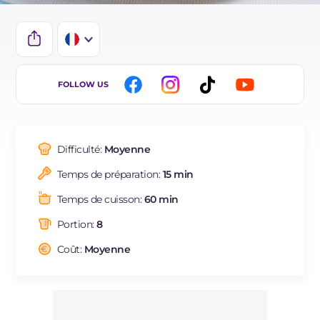
IT
FOLLOW US
EN
DE
Difficulté:
Moyenne
BR
Temps de préparation:
15 min
ES
Temps de cuisson:
60 min
NL
Portion:
8
Coût:
Moyenne