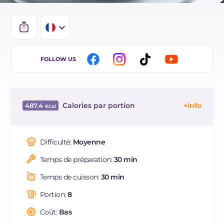
IT
FOLLOW US
EN
ES
Calories par portion
487.4
BR
Énergie
Kcal
487.4
DE
Glucides
g
40
Difficulté:
Moyenne
NL
Dont sucres
g
30.9
Temps de préparation:
30 min
Protéine
g
6.6
Graisses
g
33.2
Temps de cuisson:
30 min
dont acides gras saturés
g
18.4
Portion:
8
Fibre
g
107
Cholestérol
Coût:
Bas
mg
2