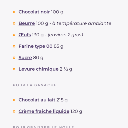
Protéine
g
6.6
Graisses
g
33.2
Chocolat noir
100 g
dont acides gras saturés
g
18.4
Beurre
100 g -
à température ambiante
Fibre
g
107
Cholestérol
mg
2
Œufs
130 g -
(environ 2 gros)
Sodium
mg
32
Farine type 00
85 g
Sucre
80 g
Levure chimique
2 ½ g
POUR LA GANACHE
Chocolat au lait
215 g
Crème fraîche liquide
120 g
POUR GRAISSER LE MOULE