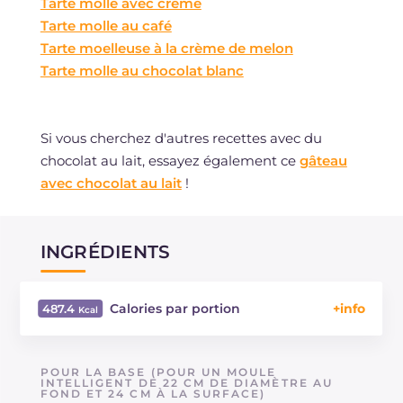
Tarte molle avec crème
Tarte molle au café
Tarte moelleuse à la crème de melon
Tarte molle au chocolat blanc
Si vous cherchez d'autres recettes avec du
chocolat au lait, essayez également ce
gâteau
avec chocolat au lait
!
INGRÉDIENTS
Calories par portion
487.4
Énergie
Kcal
487.4
Glucides
g
40
POUR LA BASE (POUR UN MOULE
Dont sucres
INTELLIGENT DE 22 CM DE DIAMÈTRE AU
g
30.9
FOND ET 24 CM À LA SURFACE)