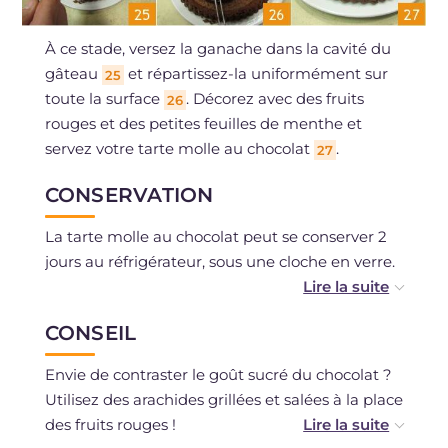
À ce stade, versez la ganache dans la cavité du
gâteau
et répartissez-la uniformément sur
25
toute la surface
. Décorez avec des fruits
26
rouges et des petites feuilles de menthe et
servez votre tarte molle au chocolat
.
27
CONSERVATION
La tarte molle au chocolat peut se conserver 2
jours au réfrigérateur, sous une cloche en verre.
Alternativement, il est possible de congeler la
CONSEIL
tarte molle au chocolat pendant environ un
mois.
Envie de contraster le goût sucré du chocolat ?
Utilisez des arachides grillées et salées à la place
des fruits rouges !