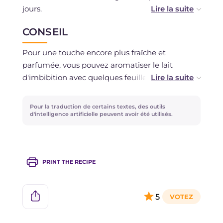
jours.
CONSEIL
Nous déconseillons la congélation.
Pour une touche encore plus fraîche et
parfumée, vous pouvez aromatiser le lait
d'imbibition avec quelques feuilles de menthe
fraîche laissées en infusion, ou ajouter du zeste
râpé de citron vert directement dans la crème
Pour la traduction de certains textes, des outils
au mascarpone.
d'intelligence artificielle peuvent avoir été utilisés.
PRINT THE RECIPE
5