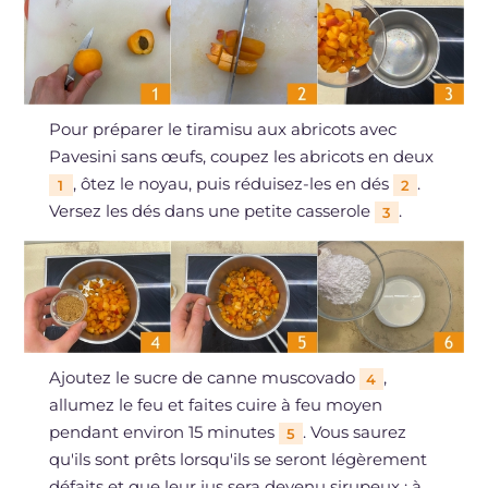
Pour préparer le tiramisu aux abricots avec
Pavesini sans œufs, coupez les abricots en deux
, ôtez le noyau, puis réduisez-les en dés
.
1
2
Versez les dés dans une petite casserole
.
3
Ajoutez le sucre de canne muscovado
,
4
allumez le feu et faites cuire à feu moyen
pendant environ 15 minutes
. Vous saurez
5
qu'ils sont prêts lorsqu'ils se seront légèrement
défaits et que leur jus sera devenu sirupeux ; à