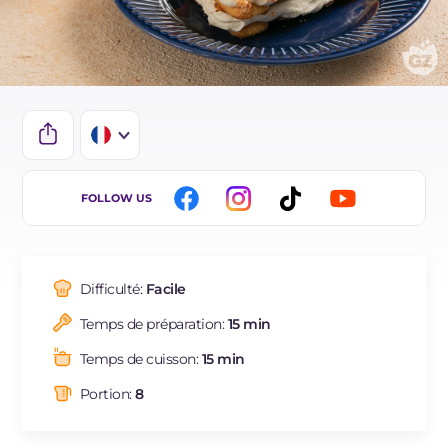
IT
FOLLOW US
EN
DE
Difficulté:
Facile
ES
Temps de préparation:
15 min
NL
Temps de cuisson:
15 min
BR
Portion:
8