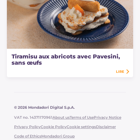
Tiramisu aux abricots avec Pavesini,
sans œufs
LIRE
© 2026 Mondadori Digital S.p.A.
VAT no. 14371170961
About us
Terms of Use
Privacy Notice
Privacy Policy
Cookie Policy
Cookie settings
Disclaimer
Code of Ethics
Mondadori Group