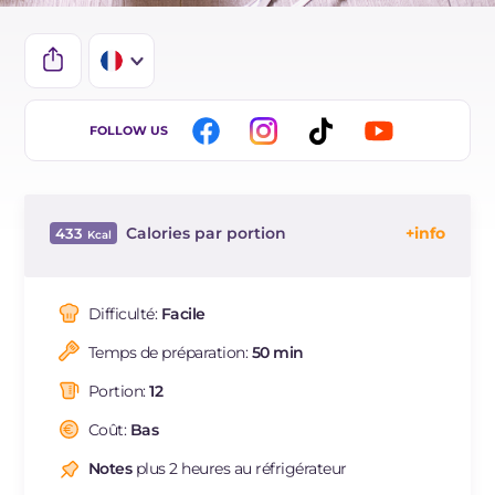
IT
FOLLOW US
EN
ES
Calories par portion
433
BR
Énergie
Kcal
433
DE
Glucides
g
40.3
Difficulté:
Facile
NL
Dont sucres
g
30.1
Temps de préparation:
50 min
Protéine
g
11
Graisses
g
25.4
Portion:
12
dont acides gras saturés
g
13.45
Coût:
Bas
Fibre
g
1.5
Cholestérol
Notes
plus 2 heures au réfrigérateur
mg
230