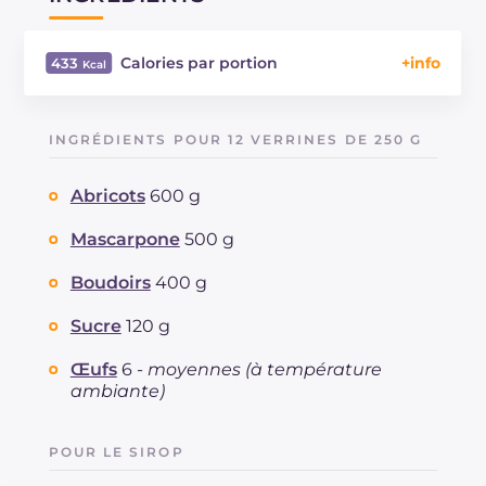
Calories par portion
433
Énergie
Kcal
433
Glucides
g
40.3
INGRÉDIENTS POUR 12 VERRINES DE 250 G
Dont sucres
g
30.1
Protéine
g
11
Abricots
600 g
Graisses
g
25.4
dont acides gras saturés
Mascarpone
500 g
g
13.45
Fibre
g
1.5
Boudoirs
400 g
Cholestérol
mg
230
Sodium
mg
106
Sucre
120 g
Œufs
6 -
moyennes (à température
ambiante)
POUR LE SIROP