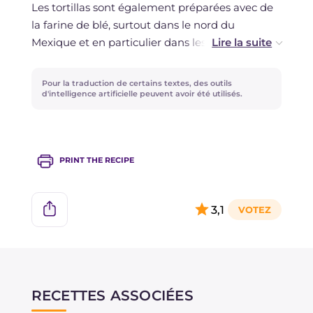
Les tortillas sont également préparées avec de
pâte placée entre eux (et entre deux feuilles de
la farine de blé, surtout dans le nord du
plastique transparent), lui donnant la forme
Mexique et en particulier dans les régions de
typique ronde et plate de la tortilla.
Chihuahua et Sonora.
Pour la traduction de certains textes, des outils
d'intelligence artificielle peuvent avoir été utilisés.
PRINT THE RECIPE
3,1
RECETTES ASSOCIÉES