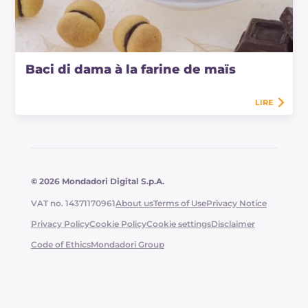
Baci di dama à la farine de maïs
LIRE
© 2026 Mondadori Digital S.p.A.
VAT no. 14371170961
About us
Terms of Use
Privacy Notice
Privacy Policy
Cookie Policy
Cookie settings
Disclaimer
Code of Ethics
Mondadori Group