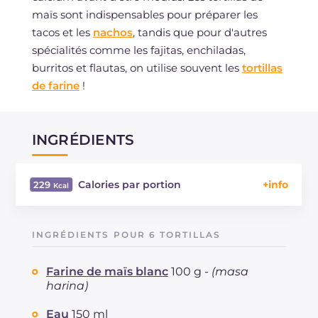
maïs sont indispensables pour préparer les
tacos et les
nachos
, tandis que pour d'autres
spécialités comme les fajitas, enchiladas,
burritos et flautas, on utilise souvent les
tortillas
de farine
!
INGRÉDIENTS
Calories par portion
229
Énergie
Kcal
229
Glucides
g
40.8
INGRÉDIENTS POUR 6 TORTILLAS
Dont sucres
g
0.8
Protéine
g
4.4
Farine de maïs blanc
100 g -
(masa
Graisses
g
5.4
harina)
dont acides gras saturés
g
0.61
Eau
150 ml
Fibre
g
1.3