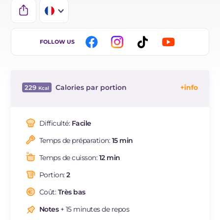
IT
FOLLOW US
EN
ES
Calories par portion
229
DE
Énergie
Kcal
229
BR
Glucides
g
40.8
Difficulté:
Facile
NL
Dont sucres
g
0.8
Temps de préparation:
15 min
Protéine
g
4.4
Graisses
g
5.4
Temps de cuisson:
12 min
dont acides gras saturés
g
0.61
Portion:
2
Fibre
g
1.3
Sodium
Coût:
Très bas
mg
395
Notes
+ 15 minutes de repos