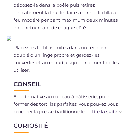
déposez-la dans la poêle puis retirez
délicatement la feuille ; faites cuire la tortilla à
feu modéré pendant maximum deux minutes
en la retournant de chaque côté.
Placez les tortillas cuites dans un récipient
doublé d'un linge propre et gardez-les
couvertes et au chaud jusqu'au moment de les
utiliser.
CONSEIL
En alternative au rouleau à pâtisserie, pour
former des tortillas parfaites, vous pouvez vous
procurer la presse traditionnelle appelée
tortillera, une presse formée de deux disques de
CURIOSITÉ
métal reliés par une charnière qui, en se
refermant l'un sur l'autre, pressent la boule de