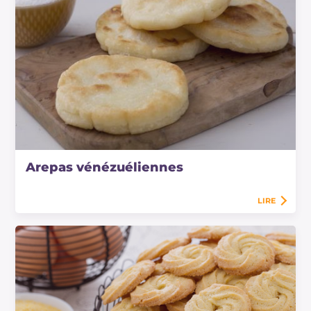
Arepas vénézuéliennes
LIRE