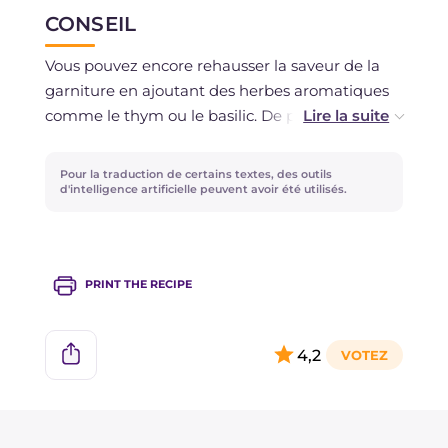
dans un contenant hermétiquement fermé.
CONSEIL
Il est déconseillé de la congeler.
Vous pouvez encore rehausser la saveur de la
garniture en ajoutant des herbes aromatiques
comme le thym ou le basilic. De plus, vous
pourriez ajouter une touche de couleur en
plaçant des tomates cerises entières dans la
Pour la traduction de certains textes, des outils
papillote !
d'intelligence artificielle peuvent avoir été utilisés.
PRINT THE RECIPE
4,2