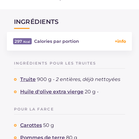
INGRÉDIENTS
Calories par portion
297
Énergie
Kcal
297
Glucides
g
5.9
INGRÉDIENTS POUR LES TRUITES
Dont sucres
g
2.3
Protéine
g
30.3
Truite
900 g -
2 entières, déjà nettoyées
Graisses
g
16.9
dont acides gras saturés
Huile d'olive extra vierge
20 g -
g
2.97
Fibre
g
1.1
Cholestérol
mg
110
POUR LA FARCE
Sodium
mg
402
Carottes
50 g
Pommes de terre
80 g