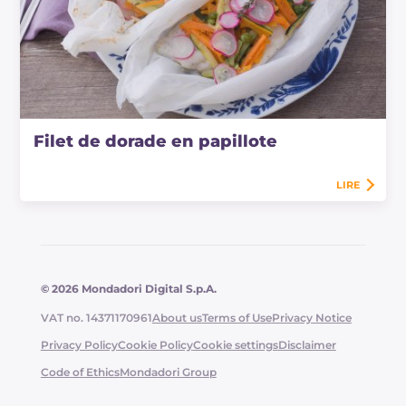
Filet de dorade en papillote
LIRE
© 2026 Mondadori Digital S.p.A.
VAT no. 14371170961
About us
Terms of Use
Privacy Notice
Privacy Policy
Cookie Policy
Cookie settings
Disclaimer
Code of Ethics
Mondadori Group