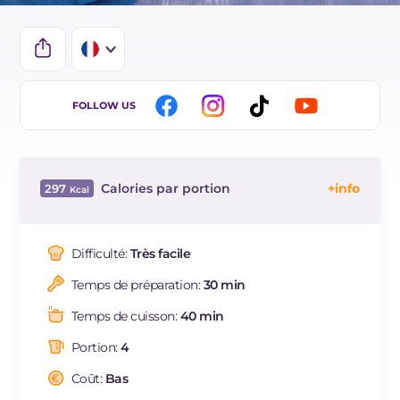
IT
FOLLOW US
EN
ES
Calories par portion
297
DE
Énergie
Kcal
297
BR
Glucides
g
5.9
Difficulté:
Très facile
NL
Dont sucres
g
2.3
Temps de préparation:
30 min
Protéine
g
30.3
Graisses
g
16.9
Temps de cuisson:
40 min
dont acides gras saturés
g
2.97
Portion:
4
Fibre
g
1.1
Cholestérol
Coût:
Bas
mg
110