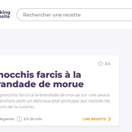
3.4
occhis farcis à la
randade de morue
gnocchis farcis à la brandade de morue sur une sauce
anchois sont un délicieux plat principal qui revisite les
urs de la cuisine…
oyenne
3 h 20 min
LIRE
RECETTE