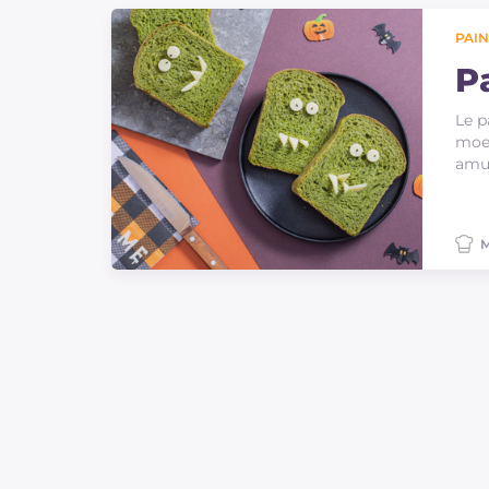
Sauces
PAIN
Dernieres recettes
P
Le p
IT Website
moel
amus
M
Facebook
Instagram
TikTok
YouTube