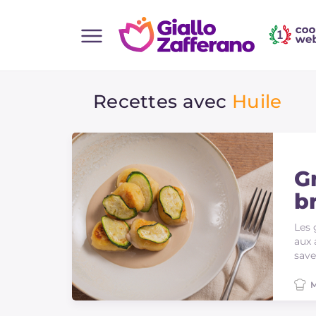
Home
Recettes avec
Huile
Toutes les recettes
Aperitifs
Salades
Plats principaux
Gn
b
Boissons et rafraîchissements
Desserts
Les 
aux 
Accompagnement
save
Pizzas et focaccia
M
Gateaux et patisserie