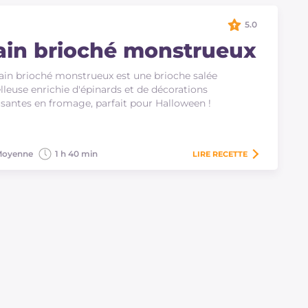
5.0
ain brioché monstrueux
ain brioché monstrueux est une brioche salée
leuse enrichie d'épinards et de décorations
antes en fromage, parfait pour Halloween !
oyenne
1 h 40 min
LIRE
RECETTE