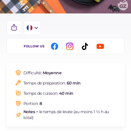
IT
FOLLOW US
EN
DE
Difficulté:
Moyenne
ES
Temps de préparation:
60 min
BR
Temps de cuisson:
40 min
Portion:
8
Notes
+ le temps de levée (au moins 1 ½ h au
total)