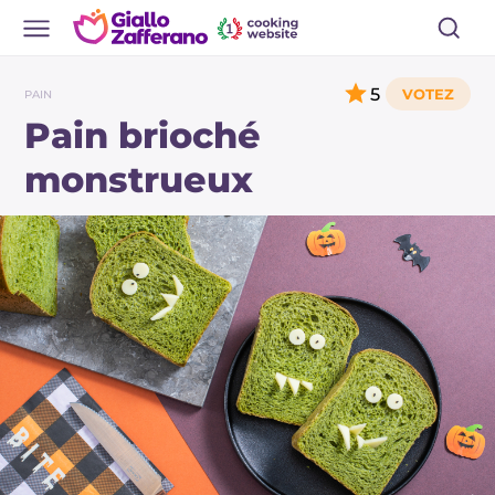
5
PAIN
Pain brioché
monstrueux