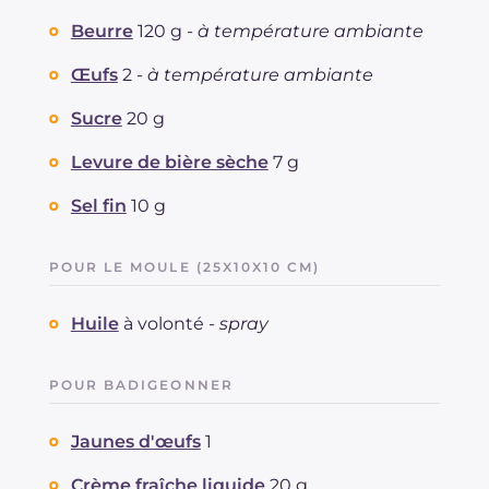
Beurre
120 g -
à température ambiante
Œufs
2 -
à température ambiante
Sucre
20 g
Levure de bière sèche
7 g
Sel fin
10 g
POUR LE MOULE (25X10X10 CM)
Huile
à volonté -
spray
POUR BADIGEONNER
Jaunes d'œufs
1
Crème fraîche liquide
20 g