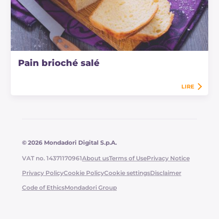
Pain brioché salé
LIRE
© 2026 Mondadori Digital S.p.A.
VAT no. 14371170961
About us
Terms of Use
Privacy Notice
Privacy Policy
Cookie Policy
Cookie settings
Disclaimer
Code of Ethics
Mondadori Group