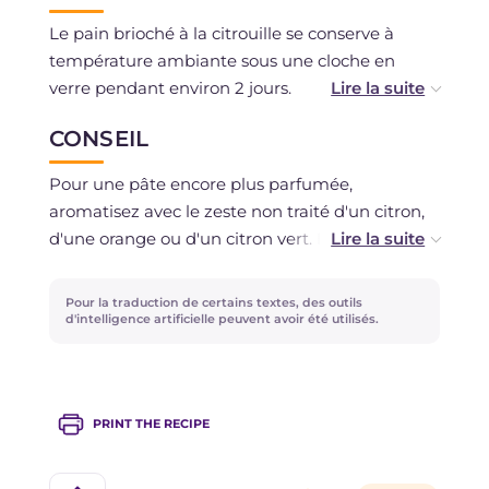
Le pain brioché à la citrouille se conserve à
température ambiante sous une cloche en
verre pendant environ 2 jours.
CONSEIL
Si vous avez utilisé uniquement des ingrédients
frais et non décongelés, vous pouvez également
Pour une pâte encore plus parfumée,
congeler la préparation cuite. Il est possible
aromatisez avec le zeste non traité d'un citron,
aussi de la congeler crue, avant la dernière
d'une orange ou d'un citron vert. Et pour ceux
levée : pour terminer la préparation, décongelez
qui ne peuvent vraiment pas résister aux
à température ambiante et procédez comme
gourmandises, nous recommandons des
Pour la traduction de certains textes, des outils
indiqué dans la photo-recette.
substitutions irrésistibles : des pépites de
d'intelligence artificielle peuvent avoir été utilisés.
chocolat ou des pistaches hachées à la place
des raisins secs !
PRINT THE RECIPE