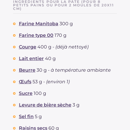
INGRÉDIENTS POUR LA PÂTE (POUR 8
Dont sucres
PETITS PAINS OU POUR 2 MOULES DE 20X11
g
21
CM)
Protéine
g
9.4
Graisses
g
5.5
Farine Manitoba
300 g
dont acides gras saturés
g
2.68
Farine type 00
170 g
Fibre
g
2.3
Cholestérol
mg
69
Courge
400 g -
(déjà nettoyé)
Sodium
mg
264
Lait entier
40 g
Beurre
30 g -
à température ambiante
Œufs
53 g -
(environ 1)
Sucre
100 g
Levure de bière sèche
3 g
Sel fin
5 g
Raisins secs
60 g