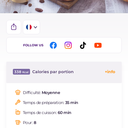
IT
FOLLOW US
EN
DE
Calories par portion
338
ES
Énergie
Kcal
338
BR
Glucides
g
62.7
Difficulté:
Moyenne
NL
Dont sucres
g
21
Temps de préparation:
35 min
Protéine
g
9.4
Graisses
g
5.5
Temps de cuisson:
60 min
dont acides gras saturés
g
2.68
Pour:
8
Fibre
g
2.3