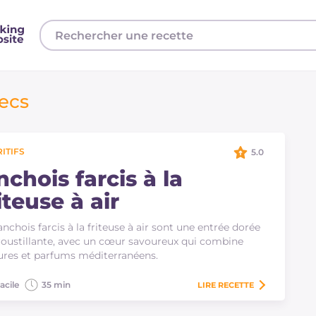
secs
ITIFS
5.0
chois farcis à la
iteuse à air
anchois farcis à la friteuse à air sont une entrée dorée
roustillante, avec un cœur savoureux qui combine
ures et parfums méditerranéens.
acile
35 min
LIRE
RECETTE