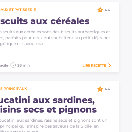
AUX ET PÂTISSERIE
4.4
iscuits aux céréales
biscuits aux céréales sont des biscuits authentiques et
es, parfaits pour ceux qui souhaitent un petit-déjeuner
gétique et savoureux !
acile
28 min
LIRE
RECETTE
S PRINCIPAUX
4.4
ucatini aux sardines,
aisins secs et pignons
bucatini aux sardines, raisins secs et pignons sont un
 principal qui s'inspire des saveurs de la Sicile, en