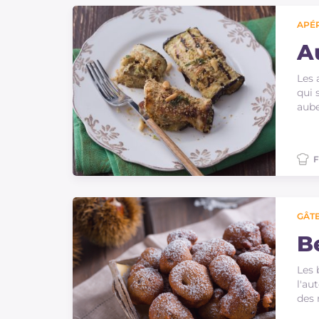
Sauces
APÉR
Dernieres recettes
A
Les 
IT Website
qui 
aube
F
Facebook
Instagram
TikTok
YouTube
GÂTE
B
Les 
l'au
des 