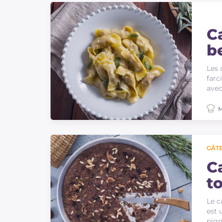
Ca
b
Les 
farc
avec
M
GÂTE
C
t
Le c
est 
pign