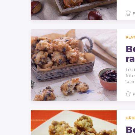
F
PLAT
B
ra
Les 
frit
sucr
F
GÂTE
B