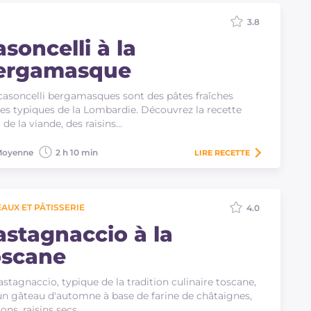
3.8
soncelli à la
ergamasque
casoncelli bergamasques sont des pâtes fraîches
ies typiques de la Lombardie. Découvrez la recette
 de la viande, des raisins…
oyenne
2 h 10 min
LIRE
RECETTE
AUX ET PÂTISSERIE
4.0
astagnaccio à la
oscane
astagnaccio, typique de la tradition culinaire toscane,
un gâteau d'automne à base de farine de châtaignes,
ons, raisins secs,…