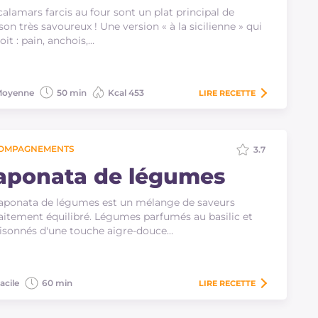
calamars farcis au four sont un plat principal de
son très savoureux ! Une version « à la sicilienne » qui
oit : pain, anchois,…
oyenne
50 min
Kcal 453
LIRE
RECETTE
OMPAGNEMENTS
3.7
aponata de légumes
aponata de légumes est un mélange de saveurs
aitement équilibré. Légumes parfumés au basilic et
isonnés d'une touche aigre-douce…
acile
60 min
LIRE
RECETTE