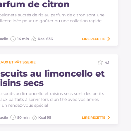
arfum de citron
beignets sucrés de riz au parfum de citron sont une
llente idée pour un goûter ou une collation rapide.
acile
14 min
Kcal 636
LIRE
RECETTE
AUX ET PÂTISSERIE
4.1
iscuits au limoncello et
isins secs
biscuits au limoncello et raisins secs sont des petits
aux parfaits à servir lors d'un thé avec vos amies
 un rendez-vous spécial !
acile
50 min
Kcal 95
LIRE
RECETTE