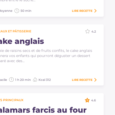
libre entre le sucré…
oyenne
50 min
LIRE
RECETTE
AUX ET PÂTISSERIE
4.2
ake anglais
ie de raisins secs et de fruits confits, le cake anglais
nera vos enfants qui pourront déguster un dessert
aré avec des…
acile
1 h 20 min
Kcal 312
LIRE
RECETTE
S PRINCIPAUX
4.6
alamars farcis au four