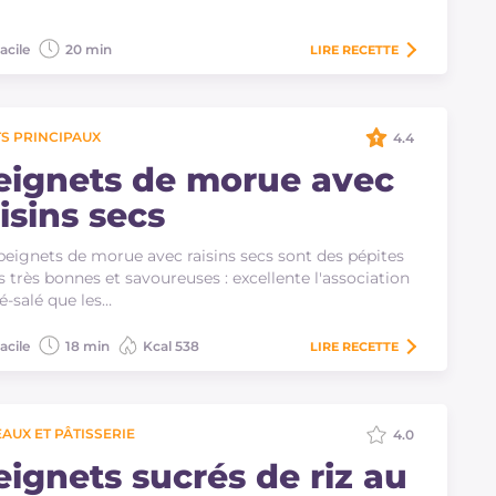
acile
20 min
LIRE
RECETTE
S PRINCIPAUX
4.4
eignets de morue avec
isins secs
beignets de morue avec raisins secs sont des pépites
es très bonnes et savoureuses : excellente l'association
é-salé que les…
acile
18 min
Kcal 538
LIRE
RECETTE
AUX ET PÂTISSERIE
4.0
eignets sucrés de riz au