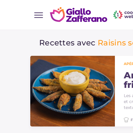
Home
Recettes avec
Raisins 
Toutes les recettes
Aperitifs
Salades
APÉR
Plats principaux
An
fr
Boissons et rafraîchissements
Desserts
Les 
et c
Accompagnement
text
Pizzas et focaccia
F
Gateaux et patisserie