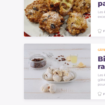
p
Les 
exce
F
GÂTE
B
ra
Les 
gâte
pour
F