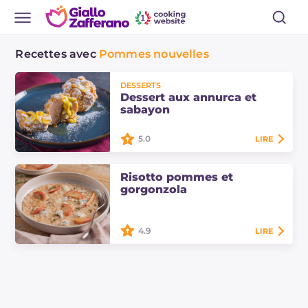
Recettes avec
Pommes nouvelles
DESSERTS
Dessert aux annurca et
sabayon
5.0
LIRE
Le dessert aux annurca et sabayon
Risotto pommes et
est un dessert aux fruits gourmand
gorgonzola
et raffiné. Découvrez ici les dosages
et la procédure pour préparer
cette…
4.9
LIRE
Risotto pommes et gorgonzola : un
plat principal qui combine douceur
et salé, sublimé par un liage avec
une purée de pommes et du
beurre…