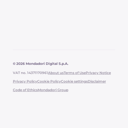
© 2026 Mondadori Digital S.p.A.
VAT no. 14371170961
About us
Terms of Use
Privacy Notice
Privacy Policy
Cookie Policy
Cookie settings
Disclaimer
Code of Ethics
Mondadori Group