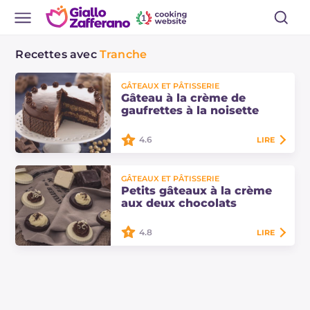
Recettes avec
Tranche
GÂTEAUX ET PÂTISSERIE
Gâteau à la crème de
gaufrettes à la noisette
4.6
LIRE
Le gâteau à la crème de gaufrettes
GÂTEAUX ET PÂTISSERIE
à la noisette est un dessert riche en
Petits gâteaux à la crème
goût idéal pour les grandes
aux deux chocolats
occasions, avec une génoise au
cacao et…
4.8
LIRE
Les petits gâteaux à la crème aux
deux chocolats sont des douceurs
irrésistibles avec un cœur de
gaufrette recouvert de deux