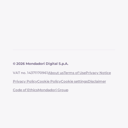
délicieuses…
© 2026 Mondadori Digital S.p.A.
VAT no. 14371170961
About us
Terms of Use
Privacy Notice
Privacy Policy
Cookie Policy
Cookie settings
Disclaimer
Code of Ethics
Mondadori Group