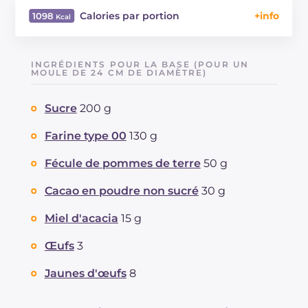
Calories par portion
1098
Énergie
Kcal
1098
Glucides
g
118.5
INGRÉDIENTS POUR LA BASE (POUR UN
Dont sucres
MOULE DE 24 CM DE DIAMÈTRE)
g
80.8
Protéine
g
17.6
Sucre
200 g
Graisses
g
61.5
dont acides gras saturés
g
28.25
Farine type 00
130 g
Fibre
g
4.6
Cholestérol
Fécule de pommes de terre
50 g
mg
452
Sodium
mg
148
Cacao en poudre non sucré
30 g
Miel d'acacia
15 g
Œufs
3
Jaunes d'œufs
8