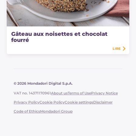
Gâteau aux noisettes et chocolat
fourré
LIRE
© 2026 Mondadori Digital S.p.A.
VAT no. 14371170961
About us
Terms of Use
Privacy Notice
Privacy Policy
Cookie Policy
Cookie settings
Disclaimer
Code of Ethics
Mondadori Group