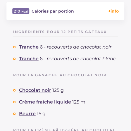
Calories par portion
210
Énergie
Kcal
210
Glucides
g
22.6
INGRÉDIENTS POUR 12 PETITS GÂTEAUX
Dont sucres
g
16.9
Protéine
g
3.1
Tranche
6 -
recouverts de chocolat noir
Graisses
g
11.9
dont acides gras saturés
Tranche
6 -
recouverts de chocolat blanc
g
6.51
Fibre
g
0.4
Cholestérol
mg
17
POUR LA GANACHE AU CHOCOLAT NOIR
Sodium
mg
31
Chocolat noir
125 g
Crème fraîche liquide
125 ml
Beurre
15 g
POUR LA CRÈME PÂTISSIÈRE AU CHOCOLAT