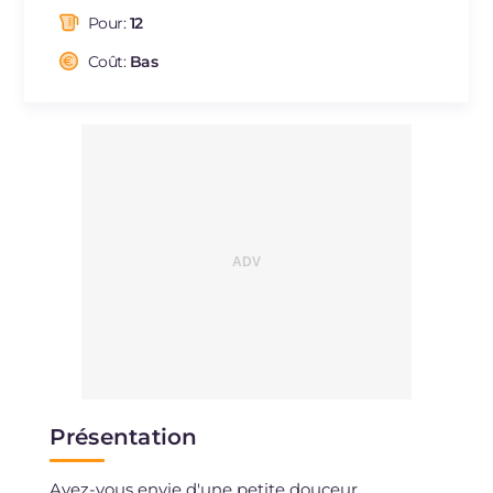
dont acides gras saturés
g
6.51
Pour:
12
Fibre
g
0.4
Cholestérol
Coût:
Bas
mg
17
Sodium
mg
31
Présentation
Avez-vous envie d'une petite douceur