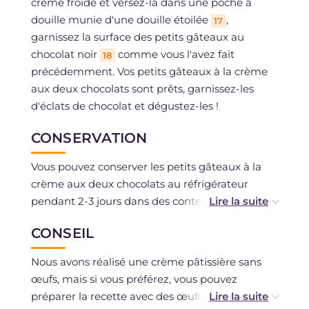
crème froide et versez-la dans une poche à
douille munie d'une douille étoilée
,
17
garnissez la surface des petits gâteaux au
chocolat noir
comme vous l'avez fait
18
précédemment. Vos petits gâteaux à la crème
aux deux chocolats sont prêts, garnissez-les
d'éclats de chocolat et dégustez-les !
CONSERVATION
Vous pouvez conserver les petits gâteaux à la
crème aux deux chocolats au réfrigérateur
pendant 2-3 jours dans des contenants
appropriés avec fermeture hermétique. La
CONSEIL
congélation est déconseillée.
Nous avons réalisé une crème pâtissière sans
œufs, mais si vous préférez, vous pouvez
préparer la recette avec des œufs que vous