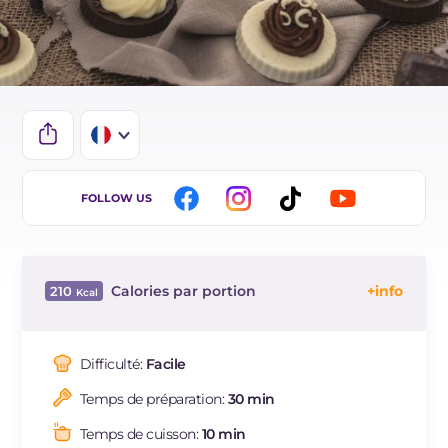
IT
FOLLOW US
EN
DE
Calories par portion
210
ES
Énergie
Kcal
210
BR
Glucides
g
22.6
Difficulté:
Facile
NL
Dont sucres
g
16.9
Temps de préparation:
30 min
Protéine
g
3.1
Graisses
g
11.9
Temps de cuisson:
10 min