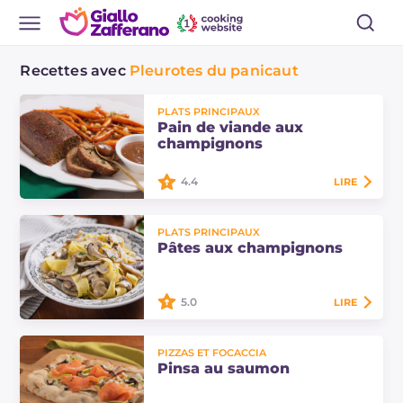
Recettes avec
Pleurotes du panicaut
PLATS PRINCIPAUX
Pain de viande aux
champignons
4.4
LIRE
Le pain de viande aux
PLATS PRINCIPAUX
champignons est une délicieuse
Pâtes aux champignons
variante végétarienne à essayer
absolument ! Découvrez notre
recette accompagnée d'un…
5.0
LIRE
Les pâtes aux champignons sont un
PIZZAS ET FOCACCIA
plat principal simple et
Pinsa au saumon
authentique sans crème,
assaisonné d'un mélange de cèpes,