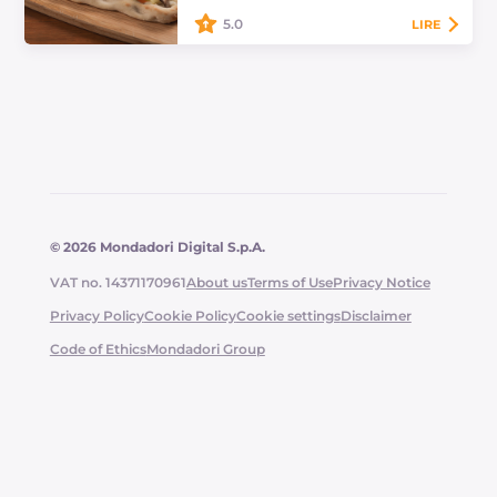
cardoncelli et…
5.0
LIRE
Découvrez comment préparer la
pinsa au saumon : une recette
gourmande et originale, garnie de
champignons poêlés et de
pommes croquantes...…
© 2026 Mondadori Digital S.p.A.
VAT no. 14371170961
About us
Terms of Use
Privacy Notice
Privacy Policy
Cookie Policy
Cookie settings
Disclaimer
Code of Ethics
Mondadori Group