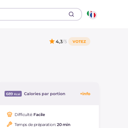
4,3
/5
Calories par portion
689
Énergie
Kcal
689
Glucides
g
99.3
Difficulté:
Facile
Dont sucres
g
74
Temps de préparation:
20 min
Protéine
g
7.6