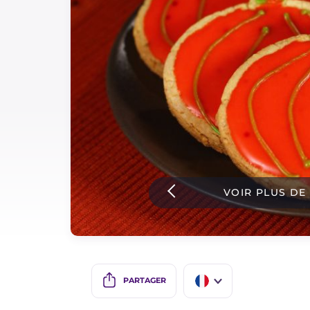
Sauces
Dernieres recettes
IT Website
Facebook
Instagram
VOIR PLUS DE
TikTok
YouTube
PARTAGER
IT