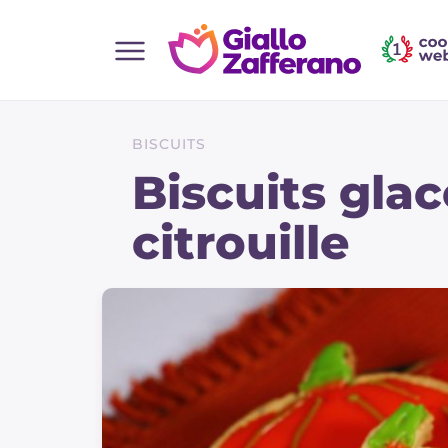
Home
Toutes les recettes
BISCUITS
Aperitifs
Biscuits gla
Salades
citrouille
Plats principaux
Boissons et rafraîchissements
Desserts
Accompagnement
Pizzas et focaccia
Gateaux et patisserie