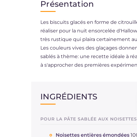
Présentation
EN
Les biscuits glacés en forme de citroui
DE
réaliser pour la nuit ensorcelée d'Hallo
ES
très rustique qui plaira certainement a
BR
Les couleurs vives des glaçages donne
sablés à thème: une recette idéale à réa
NL
à s'approcher des premières expériment
INGRÉDIENTS
POUR LA PÂTE SABLÉE AUX NOISETTES
Noisettes entières émondées
10