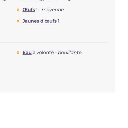
Graisses
g
29.1
Œufs
1 -
moyenne
dont acides gras saturés
g
11.07
Jaunes d'œufs
1
Fibre
g
1.9
Cholestérol
mg
128
Sodium
mg
19
Eau
à volonté -
bouillante