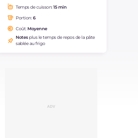
Graisses
g
29.1
Temps de cuisson:
15 min
dont acides gras
g
11.07
saturés
Portion:
6
Fibre
g
1.9
Coût:
Moyenne
Cholestérol
mg
128
Notes
plus le temps de repos de la pâte
Sodium
mg
19
sablée au frigo