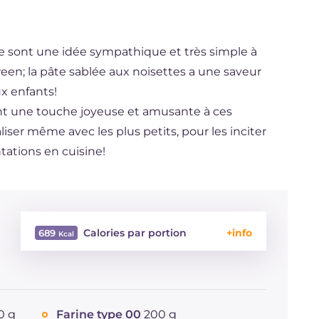
lle sont une idée sympathique et très simple à
ween; la pâte sablée aux noisettes a une saveur
ux enfants!
nt une touche joyeuse et amusante à ces
liser même avec les plus petits, pour les inciter
ations en cuisine!
Calories par portion
689
Énergie
Kcal
689
Glucides
g
99.3
Dont sucres
g
74
0 g
Farine type 00
200 g
Protéine
g
7.6