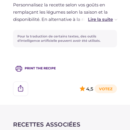
Personnalisez la recette selon vos goûts en
remplaçant les légumes selon la saison et la
disponibilité. En alternative à la ricotta, vous
pouvez utiliser la crescenza ou un autre type de
fromage à pâte molle. Si vous souhaitez une
Pour la traduction de certains textes, des outils
sauce d'accompagnement, vous pouvez
d'intelligence artificielle peuvent avoir été utilisés.
préparer une crème de fèves parfumée en
suivant les indications de la recette des
boulettes de millet aux légumes
, ou opter pour
PRINT THE RECIPE
du yaourt grec aromatisé à la menthe et au
zeste de citron.
4,5
RECETTES ASSOCIÉES