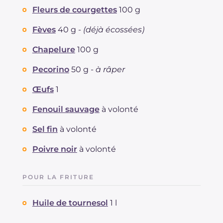
Sodium
mg
145
Fleurs de courgettes
100 g
Fèves
40 g -
(déjà écossées)
Chapelure
100 g
Pecorino
50 g -
à râper
Œufs
1
Fenouil sauvage
à volonté
Sel fin
à volonté
Poivre noir
à volonté
POUR LA FRITURE
Huile de tournesol
1 l