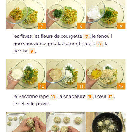
les fèves, les fleurs de courgette
, le fenouil
7
que vous aurez préalablement haché
, la
8
ricotta
,
9
le Pecorino râpé
, la chapelure
, l'œuf
,
10
11
12
le sel et le poivre.