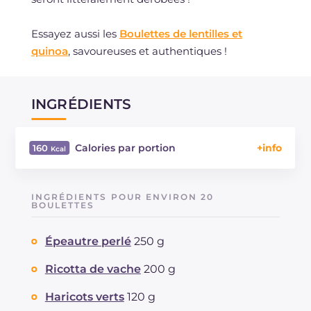
Essayez aussi les
Boulettes de lentilles et
quinoa
, savoureuses et authentiques !
INGRÉDIENTS
Calories par portion
160
Énergie
Kcal
160
Glucides
g
12.9
INGRÉDIENTS POUR ENVIRON 20
Dont sucres
BOULETTES
g
1.1
Protéine
g
4.8
Épeautre perlé
250 g
Graisses
g
9.9
dont acides gras saturés
g
2.67
Ricotta de vache
200 g
Fibre
g
1.4
Cholestérol
Haricots verts
120 g
mg
18