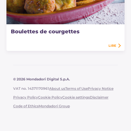
Boulettes de courgettes
LIRE
© 2026 Mondadori Digital S.p.A.
VAT no. 14371170961
About us
Terms of Use
Privacy Notice
Privacy Policy
Cookie Policy
Cookie settings
Disclaimer
Code of Ethics
Mondadori Group