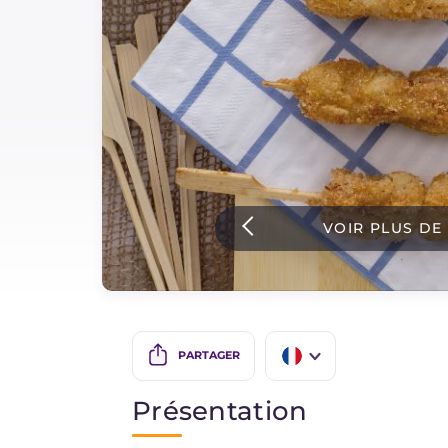
Sauces
Dernieres recettes
IT Website
VOIR PLUS DE
Facebook
Instagram
TikTok
YouTube
PARTAGER
IT
Présentation
EN