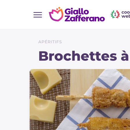
Home
Toutes les recettes
APÉRITIFS
Aperitifs
Brochettes à
Salades
Plats principaux
Boissons et rafraîchissements
Desserts
Accompagnement
Pizzas et focaccia
Gateaux et patisserie