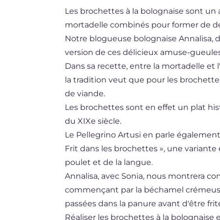
Les brochettes à la bolognaise sont un 
DE
mortadelle combinés pour former de dél
ES
Notre blogueuse bolognaise Annalisa, 
BR
version de ces délicieux amuse-gueules
Dans sa recette, entre la mortadelle et
NL
la tradition veut que pour les brochette
de viande.
Les brochettes sont en effet un plat hi
du XIXe siècle.
Le Pellegrino Artusi en parle également e
Frit dans les brochettes », une variante
poulet et de la langue.
Annalisa, avec Sonia, nous montrera c
commençant par la béchamel crémeuse a
passées dans la panure avant d'être frit
Réaliser les brochettes à la bolognaise 