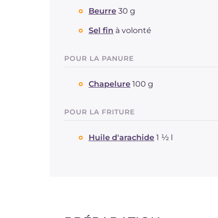
Beurre
30 g
Sel fin
à volonté
POUR LA PANURE
Chapelure
100 g
POUR LA FRITURE
Huile d'arachide
1 ½ l