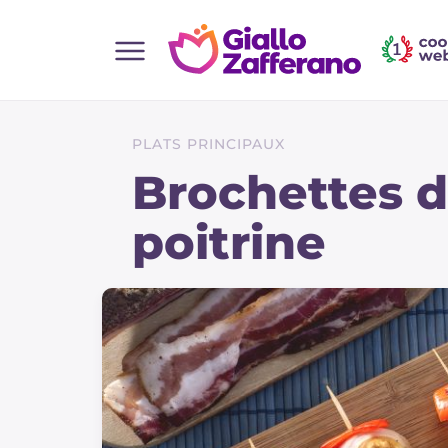
Home
Toutes les recettes
PLATS PRINCIPAUX
Aperitifs
Brochettes 
Salades
poitrine
Plats principaux
Boissons et rafraîchissements
Desserts
Accompagnement
Pizzas et focaccia
Gateaux et patisserie