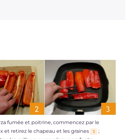
Graisses
g
59.9
dont acides gras saturés
g
29.48
Fibre
g
0.7
Cholestérol
mg
210
Sodium
mg
1840
rza fumée et poitrine, commencez par le
x et retirez le chapeau et les graines
;
1