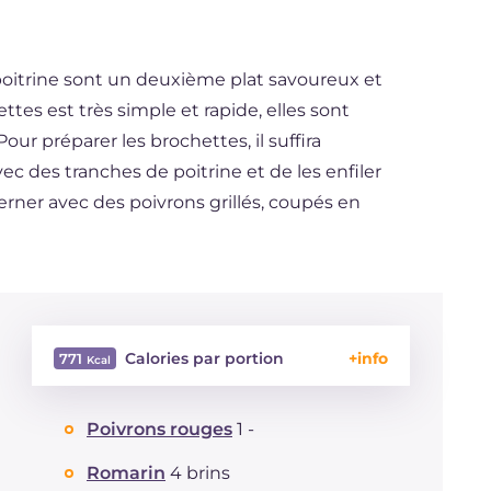
oitrine sont un deuxième plat savoureux et
ttes est très simple et rapide, elles sont
our préparer les brochettes, il suffira
c des tranches de poitrine et de les enfiler
erner avec des poivrons grillés, coupés en
Calories par portion
771
Énergie
Kcal
771
Poivrons rouges
1 -
Glucides
g
4.5
Dont sucres
g
4.5
Romarin
4 brins
Protéine
g
53.4