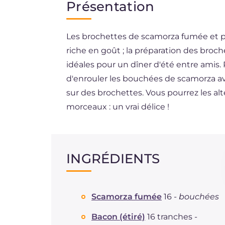
Présentation
EN
Les brochettes de scamorza fumée et p
BR
riche en goût ; la préparation des broche
ES
idéales pour un dîner d'été entre amis. P
DE
d'enrouler les bouchées de scamorza ave
sur des brochettes. Vous pourrez les alt
NL
morceaux : un vrai délice !
INGRÉDIENTS
Scamorza fumée
16 -
bouchées
Bacon (étiré)
16 tranches -