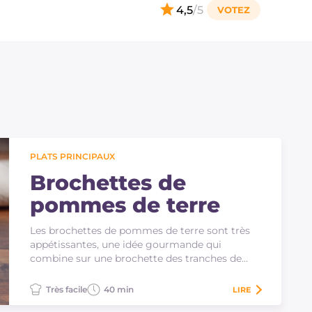
4,5
/5
PLATS PRINCIPAUX
Brochettes de
pommes de terre
Les brochettes de pommes de terre sont très
appétissantes, une idée gourmande qui
combine sur une brochette des tranches de
pommes de terre,…
Très facile
40 min
LIRE