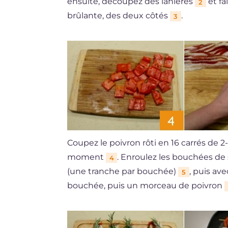
ensuite, découpez des lanières
et fa
2
brûlante, des deux côtés
.
3
Coupez le poivron rôti en 16 carrés de 
moment
. Enroulez les bouchées de
4
(une tranche par bouchée)
, puis av
5
bouchée, puis un morceau de poivron