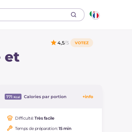
4,5
/5
 et
Calories par portion
771
Énergie
Kcal
771
Glucides
g
4.5
Difficulté:
Très facile
Dont sucres
g
4.5
Temps de préparation:
15 min
Protéine
g
53.4