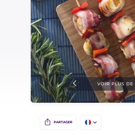
Sauces
Dernieres recettes
IT Website
Facebook
Instagram
VOIR PLUS DE
TikTok
YouTube
PARTAGER
IT