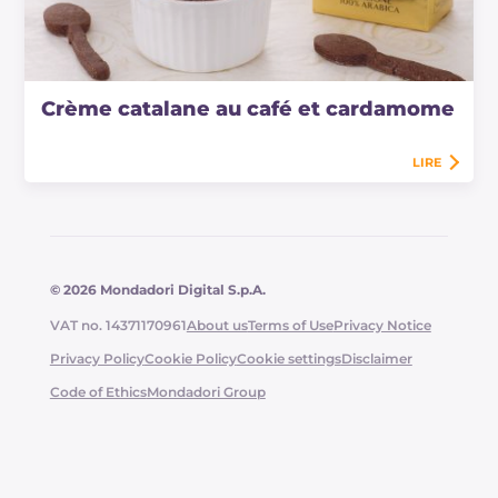
Crème catalane au café et cardamome
LIRE
© 2026 Mondadori Digital S.p.A.
VAT no. 14371170961
About us
Terms of Use
Privacy Notice
Privacy Policy
Cookie Policy
Cookie settings
Disclaimer
Code of Ethics
Mondadori Group