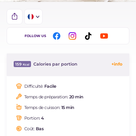
IT
FOLLOW US
EN
ES
Calories par portion
159
BR
Énergie
Kcal
159
DE
Glucides
g
25.2
Difficulté:
Facile
Dont sucres
g
22.5
Temps de préparation:
20 min
Protéine
g
4.3
Graisses
g
4.6
Temps de cuisson:
15 min
dont acides gras saturés
g
2.26
Portion:
4
Fibre
g
2.2
Cholestérol
Coût:
Bas
mg
70