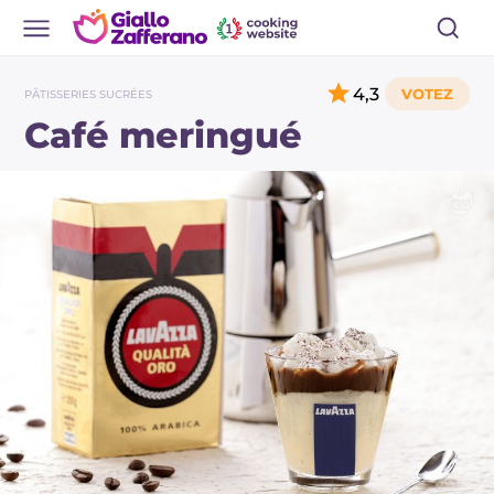
4,3
PÂTISSERIES SUCRÉES
Café meringué