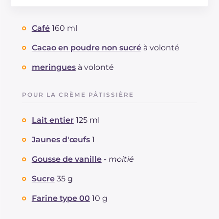
Énergie
Kcal
159
Glucides
g
25.2
Café
160 ml
Dont sucres
g
22.5
Protéine
g
4.3
Cacao en poudre non sucré
à volonté
Graisses
g
4.6
meringues
à volonté
dont acides gras saturés
g
2.26
Fibre
g
2.2
POUR LA CRÈME PÂTISSIÈRE
Cholestérol
mg
70
Sodium
mg
107
Lait entier
125 ml
Jaunes d'œufs
1
Gousse de vanille
-
moitié
Sucre
35 g
Farine type 00
10 g