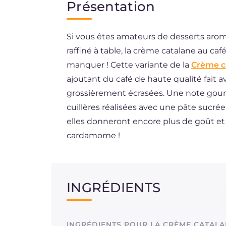
Présentation
EN
Si vous êtes amateurs de desserts arom
DE
raffiné à table, la crème catalane au c
ES
manquer ! Cette variante de la
Crème c
BR
ajoutant du café de haute qualité fait
grossièrement écrasées. Une note gou
cuillères réalisées avec une pâte sucré
elles donneront encore plus de goût et 
cardamome !
INGRÉDIENTS
INGRÉDIENTS POUR LA CRÈME CATALA