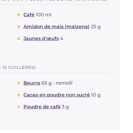
Glucides
g
86.2
Dont sucres
g
57.6
Café
100 ml
Protéine
g
10.4
Graisses
g
24
Amidon de maïs (maïzena)
25 g
dont acides gras saturés
g
12.5
Jaunes d'œufs
4
Fibre
g
1.5
Cholestérol
mg
321
Sodium
mg
89
 15 CUILLÈRES)
Beurre
65 g -
ramolli
Cacao en poudre non sucré
10 g
Poudre de café
3 g