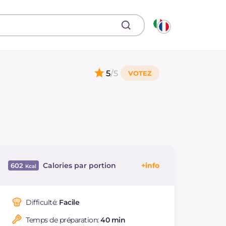
5
/5
Calories par portion
602
Énergie
Kcal
602
Glucides
g
86.2
Difficulté:
Facile
Dont sucres
g
57.6
Temps de préparation:
40 min
Protéine
g
10.4