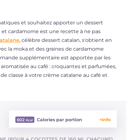
atiques et souhaitez apporter un dessert
afé et cardamome est une recette à ne pas
atalane
, célèbre dessert catalan, s'obtient en
 avec la moka et des graines de cardamome
rmande supplémentaire est apportée par les
e aromatisée au café : croquantes et parfumées,
de classe à votre crème catalane au café et
Calories par portion
602
Énergie
Kcal
602
NE (POUR 4 COCOTTES DE 160 ML CHACUNE)