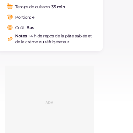
Graisses
g
24
Temps de cuisson:
35 min
dont acides gras
g
12.5
saturés
Portion:
4
Fibre
g
1.5
Coût:
Bas
Cholestérol
mg
321
Notes
+4 h de repos de la pâte sablée et
Sodium
mg
89
de la crème au réfrigérateur