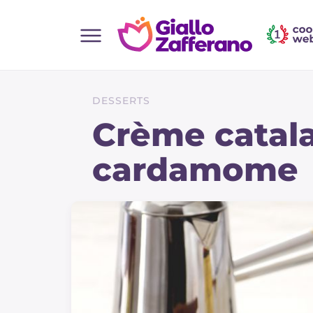
Home
Toutes les recettes
DESSERTS
Aperitifs
Crème catala
Salades
cardamome
Plats principaux
Boissons et rafraîchissements
Desserts
Accompagnement
Pizzas et focaccia
Gateaux et patisserie