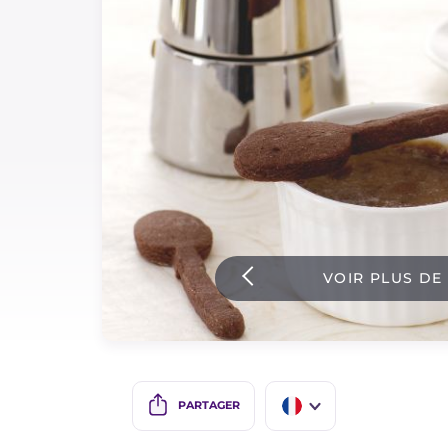
Sauces
Dernieres recettes
IT Website
Facebook
Instagram
VOIR PLUS DE
TikTok
YouTube
PARTAGER
IT