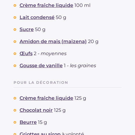
Crème fraîche liquide
100 ml
Lait condensé
50 g
Sucre
50 g
Amidon de maïs (maïzena)
20 g
Œufs
2 -
moyennes
Gousse de vanille
1 -
les graines
POUR LA DÉCORATION
Crème fraîche liquide
125 g
Chocolat noir
125 g
Beurre
15 g
Griottes au sirop
à volonté