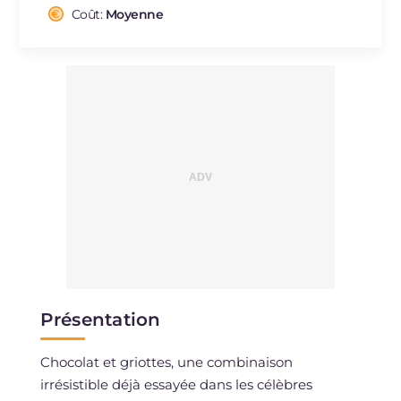
Cholestérol
Coût:
Moyenne
mg
121
Sodium
mg
109
Présentation
Chocolat et griottes, une combinaison
irrésistible déjà essayée dans les célèbres