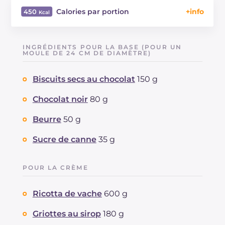
Calories par portion
450
Énergie
Kcal
450
Glucides
g
38
INGRÉDIENTS POUR LA BASE (POUR UN
Dont sucres
MOULE DE 24 CM DE DIAMÈTRE)
g
32
Protéine
g
10.1
Biscuits secs au chocolat
150 g
Graisses
g
28.7
dont acides gras saturés
g
16.83
Chocolat noir
80 g
Fibre
g
0.7
Cholestérol
Beurre
50 g
mg
121
Sodium
mg
109
Sucre de canne
35 g
POUR LA CRÈME
Ricotta de vache
600 g
Griottes au sirop
180 g