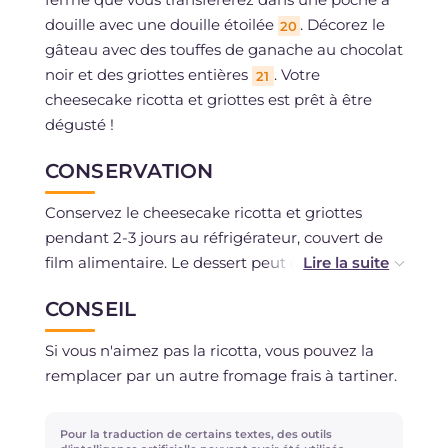
douille avec une douille étoilée
. Décorez le
20
gâteau avec des touffes de ganache au chocolat
noir et des griottes entières
. Votre
21
cheesecake ricotta et griottes est prêt à être
dégusté !
CONSERVATION
Conservez le cheesecake ricotta et griottes
pendant 2-3 jours au réfrigérateur, couvert de
film alimentaire. Le dessert peut être congelé,
peut-être en tranches afin de décongeler
CONSEIL
uniquement les portions nécessaires.
Si vous n'aimez pas la ricotta, vous pouvez la
remplacer par un autre fromage frais à tartiner.
Pour la traduction de certains textes, des outils