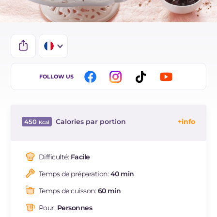
IT
FOLLOW US
EN
ES
Calories par portion
450
DE
Énergie
Kcal
450
BR
Glucides
g
38
Difficulté:
Facile
NL
Dont sucres
g
32
Temps de préparation:
40 min
Protéine
g
10.1
Graisses
g
28.7
Temps de cuisson:
60 min
dont acides gras saturés
g
16.83
Pour:
Personnes
Fibre
g
0.7