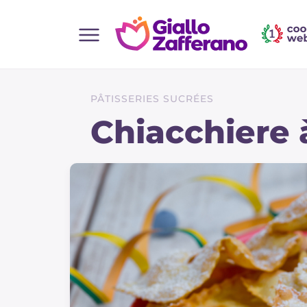
Home
Toutes les recettes
PÂTISSERIES SUCRÉES
Aperitifs
Chiacchiere à
Salades
Plats principaux
Boissons et rafraîchissements
Desserts
Accompagnement
Pizzas et focaccia
Gateaux et patisserie