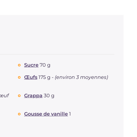
Sucre
70 g
Œufs
175 g -
(environ 3 moyennes)
'œuf
Grappa
30 g
Gousse de vanille
1