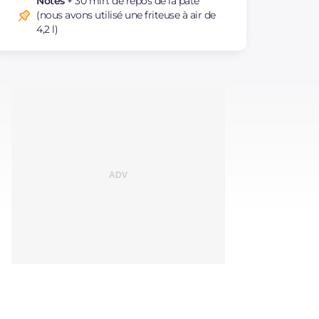
Notes
+ 30 min. de repos de la pâte
(nous avons utilisé une friteuse à air de
4,2 l)