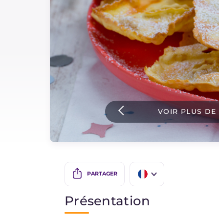
Sauces
Dernieres recettes
IT Website
VOIR PLUS DE
Facebook
Instagram
TikTok
YouTube
PARTAGER
IT
Présentation
EN