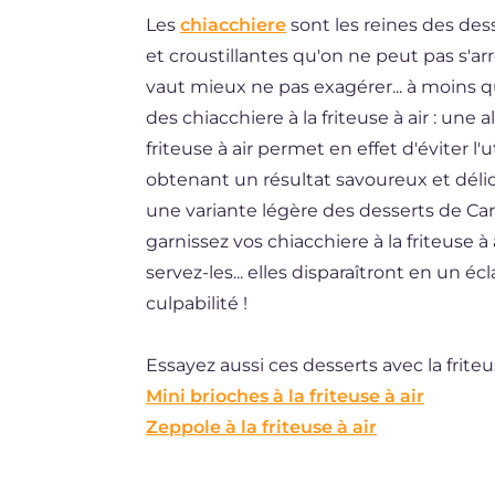
Les
chiacchiere
sont les reines des des
ES
et croustillantes qu'on ne peut pas s'ar
BR
vaut mieux ne pas exagérer... à moins q
DE
des chiacchiere à la friteuse à air : une a
friteuse à air permet en effet d'éviter l'
NL
obtenant un résultat savoureux et dél
une variante légère des desserts de Carna
garnissez vos chiacchiere à la friteuse 
servez-les... elles disparaîtront en un éc
culpabilité !
Essayez aussi ces desserts avec la friteus
Mini brioches à la friteuse à air
Zeppole à la friteuse à air