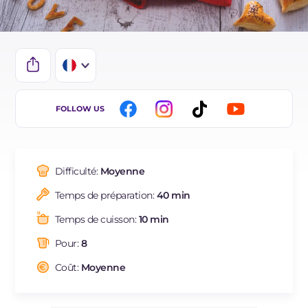
IT
FOLLOW US
EN
ES
Difficulté:
Moyenne
DE
Temps de préparation:
40 min
BR
Temps de cuisson:
10 min
NL
Pour:
8
Coût:
Moyenne