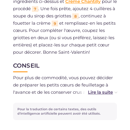
ingrédients ci-dessus et
Crème Chantilly
pour le
procédé
. Une fois prête, ajoutez 4 cuillères à
7
soupe du sirop des griottes
, continuez à
8
fouetter la crème
et remplissez-en les petits
9
cœurs. Pour compléter l'œuvre, coupez les
griottes en deux (ou si vous préférez, laissez-les
entières) et placez-les sur chaque petit cœur
pour décorer. Bonne Saint-Valentin!
CONSEIL
Pour plus de commodité, vous pouvez décider
de préparer les petits cœurs de feuilletage à
l'avance et de les conserver crus au congélateur
: mettez-les dans une boîte, en les séparant par
couches avec du papier sulfurisé pour éviter
Pour la traduction de certains textes, des outils
qu'ils ne collent entre eux. Au moment de les
d'intelligence artificielle peuvent avoir été utilisés.
utiliser, il suffira de les badigeonner d'œuf battu
et de les cuire. Avec les chutes de pâte