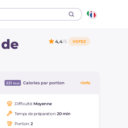
 de
4,4
/5
Calories par portion
221
Énergie
Kcal
221
Glucides
g
1.6
Difficulté:
Moyenne
Dont sucres
g
1.6
Temps de préparation:
20 min
Protéine
g
44.6
Graisses
g
4.1
Portion:
2