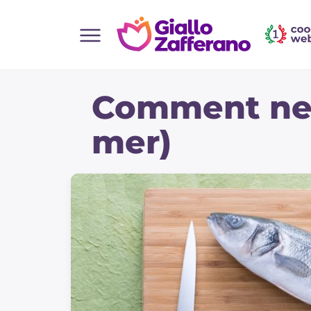
Home
Comment nett
Toutes les recettes
Aperitifs
mer)
Salades
Plats principaux
Boissons et rafraîchissements
Desserts
Accompagnement
Pizzas et focaccia
Gateaux et patisserie