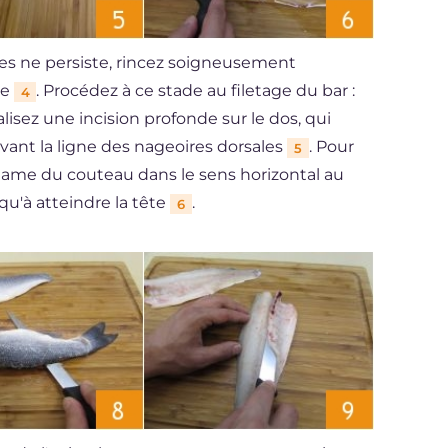
res ne persiste, rincez soigneusement
te
. Procédez à ce stade au filetage du bar :
4
isez une incision profonde sur le dos, qui
uivant la ligne des nageoires dorsales
. Pour
5
 la lame du couteau dans le sens horizontal au
squ'à atteindre la tête
.
6