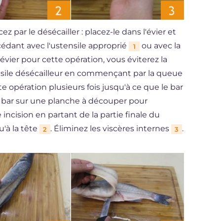
z par le désécailler : placez-le dans l'évier et
océdant avec l'ustensile approprié
ou avec la
1
évier pour cette opération, vous éviterez la
ensile désécailleur en commençant par la queue
e opération plusieurs fois jusqu'à ce que le bar
le bar sur une planche à découper pour
ne incision en partant de la partie finale du
u'à la tête
. Éliminez les viscères internes
.
2
3