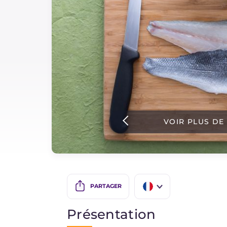
Sauces
Dernieres recettes
IT Website
Facebook
Instagram
VOIR PLUS DE
TikTok
YouTube
PARTAGER
IT
Présentation
EN