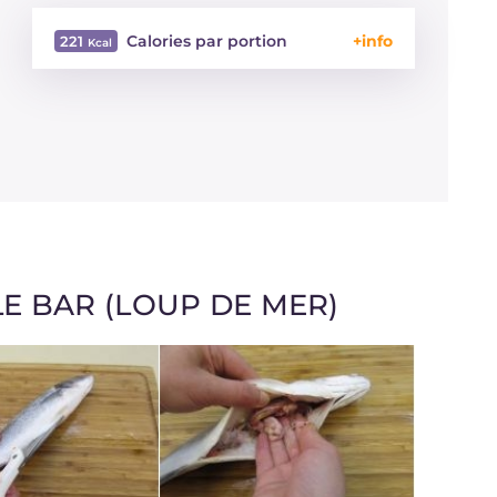
Calories par portion
221
Énergie
Kcal
221
Glucides
g
1.6
Dont sucres
g
1.6
Protéine
g
44.6
Graisses
g
4.1
dont acides gras saturés
g
0.95
Cholestérol
mg
130
Sodium
mg
186
E BAR (LOUP DE MER)