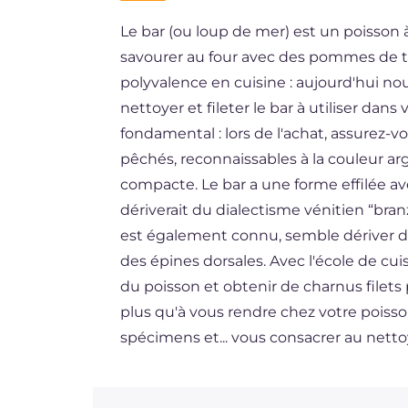
Le bar (ou loup de mer) est un poisson à
BR
savourer au four avec des pommes de te
ES
polyvalence en cuisine : aujourd'hui no
DE
nettoyer et fileter le bar à utiliser dan
fondamental : lors de l'achat, assurez-vo
NL
pêchés, reconnaissables à la couleur argen
compacte. Le bar a une forme effilée av
dériverait du dialectisme vénitien “branz
est également connu, semble dériver de 
des épines dorsales. Avec l'école de cui
du poisson et obtenir de charnus filets 
plus qu'à vous rendre chez votre poisson
spécimens et... vous consacrer au nettoy