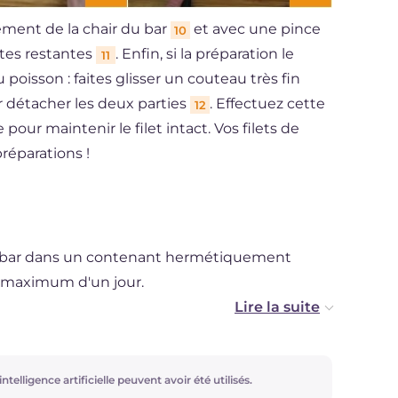
ement de la chair du bar
et avec une pince
10
rêtes restantes
. Enfin, si la préparation le
11
poisson : faites glisser un couteau très fin
ur détacher les deux parties
. Effectuez cette
12
our maintenir le filet intact. Vos filets de
préparations !
s de bar dans un contenant hermétiquement
n maximum d'un jour.
er les filets de bar en procédant ainsi : posez-
et placez-les ainsi au congélateur pendant
ns un sac de congélation alimentaire et
ntelligence artificielle peuvent avoir été utilisés.