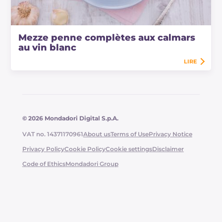
Mezze penne complètes aux calmars
au vin blanc
LIRE
© 2026 Mondadori Digital S.p.A.
VAT no. 14371170961
About us
Terms of Use
Privacy Notice
Privacy Policy
Cookie Policy
Cookie settings
Disclaimer
Code of Ethics
Mondadori Group