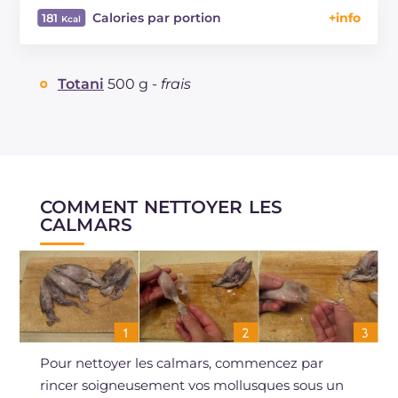
Calories par portion
181
Énergie
Kcal
181
Glucides
g
1.8
Totani
500 g -
frais
Dont sucres
g
1.8
Protéine
g
35
Graisses
g
3.8
dont acides gras saturés
g
1.08
Cholestérol
mg
160
COMMENT NETTOYER LES
Sodium
mg
243
CALMARS
Pour nettoyer les calmars, commencez par
rincer soigneusement vos mollusques sous un