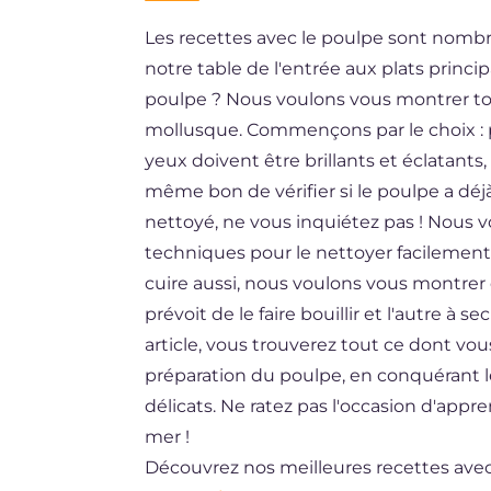
Les recettes avec le poulpe sont nombr
DE
notre table de l'entrée aux plats princ
ES
poulpe ? Nous voulons vous montrer tous
BR
mollusque. Commençons par le choix : pou
yeux doivent être brillants et éclatants, 
NL
même bon de vérifier si le poulpe a déjà
nettoyé, ne vous inquiétez pas ! Nous 
techniques pour le nettoyer facilement à
cuire aussi, nous voulons vous montrer 
prévoit de le faire bouillir et l'autre à 
article, vous trouverez tout ce dont vo
préparation du poulpe, en conquérant le 
délicats. Ne ratez pas l'occasion d'appr
mer !
Découvrez nos meilleures recettes avec 