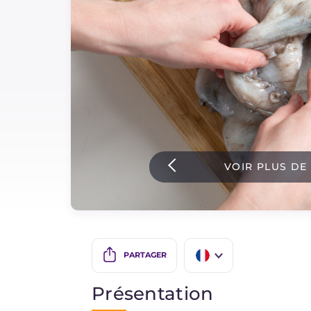
Sauces
Dernieres recettes
IT Website
Facebook
Instagram
VOIR PLUS DE
TikTok
YouTube
PARTAGER
IT
Présentation
EN