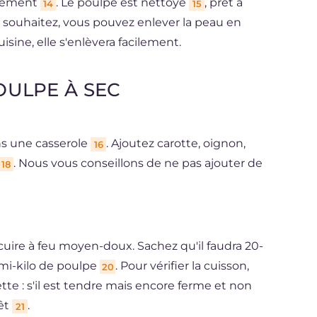
cilement
. Le poulpe est nettoyé
, prêt à
14
15
 le souhaitez, vous pouvez enlever la peau en
isine, elle s'enlèvera facilement.
OULPE À SEC
ans une casserole
. Ajoutez carotte, oignon,
16
. Nous vous conseillons de ne pas ajouter de
18
 cuire à feu moyen-doux. Sachez qu'il faudra 20-
mi-kilo de poulpe
. Pour vérifier la cuisson,
20
te : s'il est tendre mais encore ferme et non
rêt
.
21