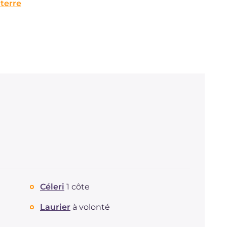
terre
Céleri
1 côte
Laurier
à volonté