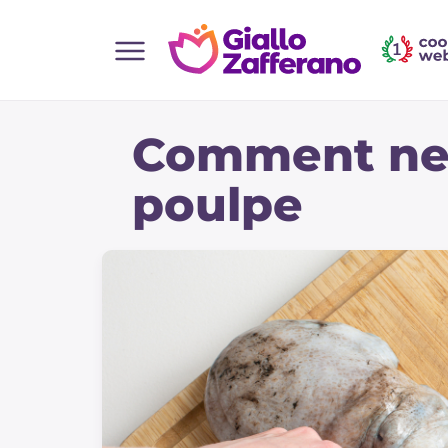
Home
Comment nett
Toutes les recettes
Aperitifs
poulpe
Salades
Plats principaux
Boissons et rafraîchissements
Desserts
Accompagnement
Pizzas et focaccia
Gateaux et patisserie