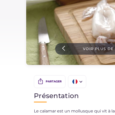
Sauces
Dernieres recettes
IT Website
VOIR PLUS DE
Facebook
Instagram
TikTok
YouTube
PARTAGER
IT
Présentation
EN
Le calamar est un mollusque qui vit à la
DE