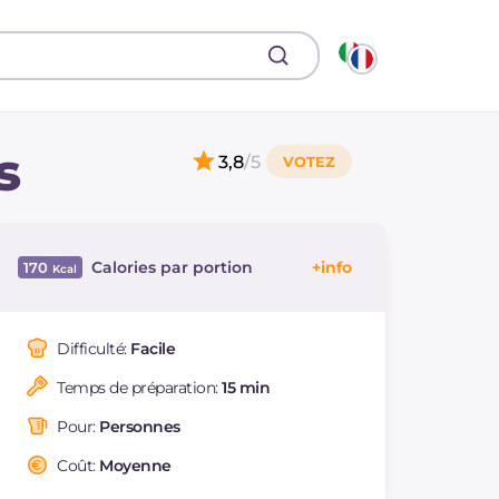
s
3,8
/5
Calories par portion
170
Énergie
Kcal
170
Glucides
g
1.5
Difficulté:
Facile
Dont sucres
g
1.5
Temps de préparation:
15 min
Protéine
g
31.5
Graisses
g
4.3
Pour:
Personnes
dont acides gras
g
2.13
saturés
Coût:
Moyenne
Cholestérol
mg
160