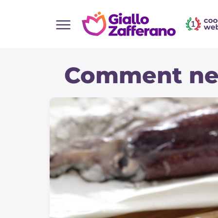
Home
Comment net
Toutes les recettes
Aperitifs
Salades
Plats principaux
Boissons et rafraîchissements
Desserts
Accompagnement
Pizzas et focaccia
Gateaux et patisserie