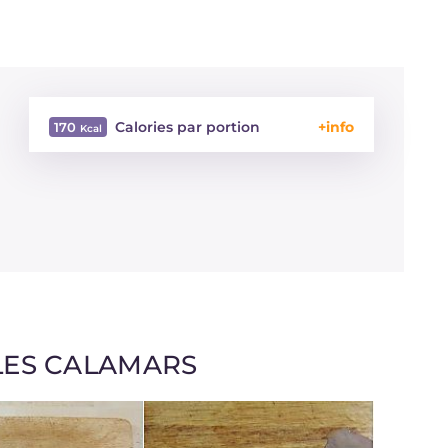
Calories par portion
170
Énergie
Kcal
170
Glucides
g
1.5
Dont sucres
g
1.5
Protéine
g
31.5
Graisses
g
4.3
dont acides gras saturés
g
2.13
Cholestérol
mg
160
Sodium
mg
463
LES CALAMARS