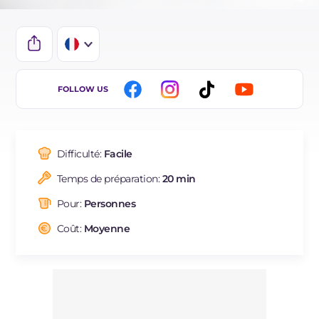
IT
FOLLOW US
EN
DE
Difficulté:
Facile
ES
Temps de préparation:
20 min
BR
Pour:
Personnes
NL
Coût:
Moyenne