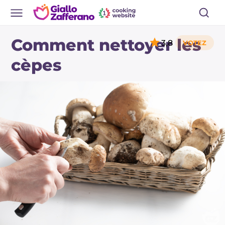
Comment nettoyer les
3,8
cèpes