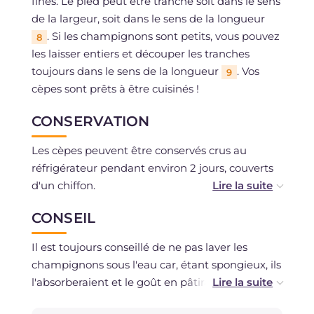
fines. Le pied peut être tranché soit dans le sens
de la largeur, soit dans le sens de la longueur
. Si les champignons sont petits, vous pouvez
8
les laisser entiers et découper les tranches
toujours dans le sens de la longueur
. Vos
9
cèpes sont prêts à être cuisinés !
CONSERVATION
Les cèpes peuvent être conservés crus au
réfrigérateur pendant environ 2 jours, couverts
d'un chiffon.
CONSEIL
Vous pouvez les congeler crus ou les sécher au
déshydrateur après les avoir découpés.
Il est toujours conseillé de ne pas laver les
champignons sous l'eau car, étant spongieux, ils
l'absorberaient et le goût en pâtirait.
Cependant, si la saleté est très tenace, vous