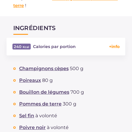
terre
!
INGRÉDIENTS
Calories par portion
240
Énergie
Kcal
240
Glucides
g
14.7
Champignons cèpes
500 g
Dont sucres
g
2.8
Protéine
g
6.6
Poireaux
80 g
Graisses
g
17.1
Bouillon de légumes
700 g
dont acides gras saturés
g
2.6
Fibre
g
434
Pommes de terre
300 g
Sodium
mg
991
Sel fin
à volonté
Poivre noir
à volonté