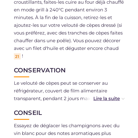
croustillants, faites-les cuire au four déjà chauffé
en mode grill à 240°C pendant environ 3
minutes. À la fin de la cuisson, retirez-les et
ajoutez-les sur votre velouté de cèpes dressé (si
vous préférez, avec des tranches de cèpes faites
chauffer dans une poêle). Vous pouvez décorer
avec un filet d'huile et déguster encore chaud
!
21
CONSERVATION
Le velouté de cèpes peut se conserver au
réfrigérateur, couvert de film alimentaire
transparent, pendant 2 jours maximum.
CONSEIL
Vous pouvez également le congeler seulement
si vous avez utilisé des ingrédients frais et non
Essayez de déglacer les champignons avec du
décongelés.
vin blanc pour des notes aromatiques plus