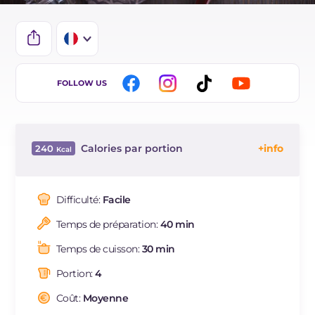
IT
FOLLOW US
EN
ES
Calories par portion
240
DE
Énergie
Kcal
240
BR
Glucides
g
14.7
Difficulté:
Facile
NL
Dont sucres
g
2.8
Temps de préparation:
40 min
Protéine
g
6.6
Graisses
g
17.1
Temps de cuisson:
30 min
dont acides gras saturés
g
2.6
Portion:
4
Fibre
g
434
Sodium
Coût:
Moyenne
mg
991