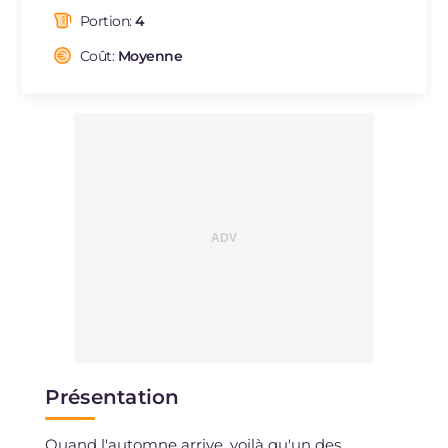
dont acides gras saturés
g
11.94
Portion:
4
Fibre
g
21.1
Cholestérol
Coût:
Moyenne
mg
38
Sodium
mg
947
Présentation
Quand l'automne arrive, voilà qu'un des