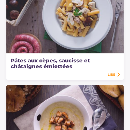
Pâtes aux cèpes, saucisse et
châtaignes émiettées
LIRE