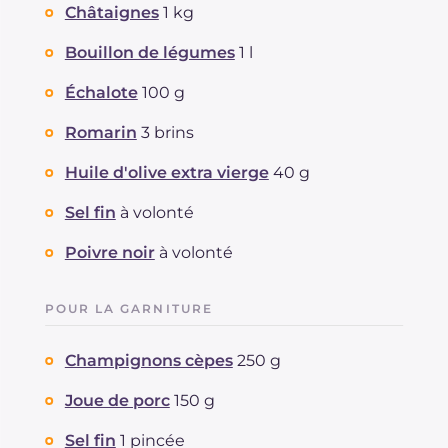
Châtaignes
1 kg
Graisses
g
45.8
dont acides gras saturés
Bouillon de légumes
1 l
g
11.94
Fibre
g
21.1
Échalote
100 g
Cholestérol
mg
38
Sodium
mg
947
Romarin
3 brins
Huile d'olive extra vierge
40 g
Sel fin
à volonté
Poivre noir
à volonté
POUR LA GARNITURE
Champignons cèpes
250 g
Joue de porc
150 g
Sel fin
1 pincée