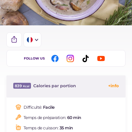
IT
FOLLOW US
EN
BR
Calories par portion
839
ES
Énergie
Kcal
839
DE
Glucides
g
93.2
Difficulté:
Facile
NL
Dont sucres
g
20
Temps de préparation:
60 min
Protéine
g
13.4
Graisses
g
45.8
Temps de cuisson:
35 min