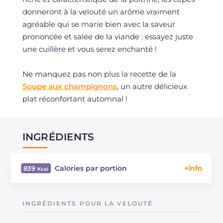
donneront à la velouté un arôme vraiment
agréable qui se marie bien avec la saveur
prononcée et salée de la viande : essayez juste
une cuillère et vous serez enchanté !
Ne manquez pas non plus la recette de la
Soupe aux champignons
, un autre délicieux
plat réconfortant automnal !
INGRÉDIENTS
Calories par portion
839
Énergie
Kcal
839
Glucides
g
93.2
INGRÉDIENTS POUR LA VELOUTÉ
Dont sucres
g
20
Protéine
g
13.4