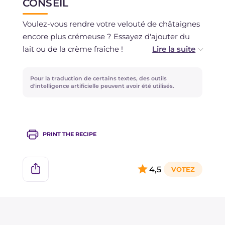
CONSEIL
uniquement si vous avez utilisé des ingrédients
frais et non décongelés pour 1 mois maximum.
Voulez-vous rendre votre velouté de châtaignes
encore plus crémeuse ? Essayez d'ajouter du
lait ou de la crème fraîche !
Si vous préférez, à la place de la poitrine, vous
Pour la traduction de certains textes, des outils
pouvez également opter pour du lard fumé.
d'intelligence artificielle peuvent avoir été utilisés.
PRINT THE RECIPE
4,5