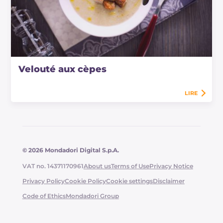
Velouté aux cèpes
LIRE
© 2026 Mondadori Digital S.p.A.
VAT no. 14371170961
About us
Terms of Use
Privacy Notice
Privacy Policy
Cookie Policy
Cookie settings
Disclaimer
Code of Ethics
Mondadori Group