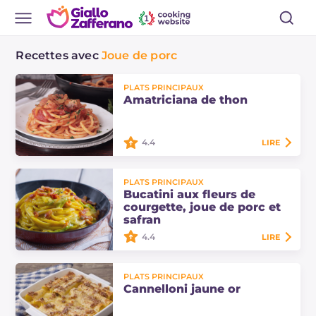
Recettes avec
Joue de porc
PLATS PRINCIPAUX
Amatriciana de thon
4.4
LIRE
L'amatriciana de thon est une
PLATS PRINCIPAUX
réinterprétation de l'un des plats
Bucatini aux fleurs de
romains les plus appréciés. Nous la
courgette, joue de porc et
préparons avec de la joue de porc et
safran
du…
4.4
LIRE
Bucatini aux fleurs de courgette,
PLATS PRINCIPAUX
joue de porc et safran : un plat
Cannelloni jaune or
principal crémeux et savoureux de
grand effet, mais simple à préparer.