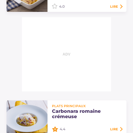
…
4.0
LIRE
Les cannellonis jaune or sont le plat
parfait pour le déjeuner du
dimanche ! Inspirés par
l'assaisonnement de la carbonara,
ils plairont à…
PLATS PRINCIPAUX
Carbonara romaine
crémeuse
4.4
LIRE