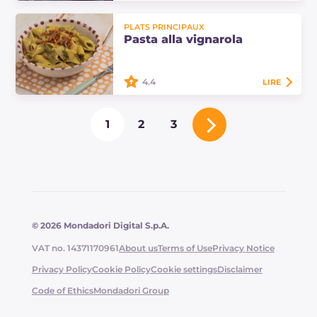
Les pâtes alla gricia sont un plat
PLATS PRINCIPAUX
principal typique de la cuisine du
Pasta alla vignarola
Latium à base de joues de porc et
de Pecorino. Découvrez les doses et
la…
4.4
LIRE
Les pâtes alla vignarola sont un plat
1
2
3
principal assaisonné de légumes
printaniers et de joue de porc, qui
revisite le classique
accompagnement…
© 2026 Mondadori Digital S.p.A.
VAT no. 14371170961
About us
Terms of Use
Privacy Notice
Privacy Policy
Cookie Policy
Cookie settings
Disclaimer
Code of Ethics
Mondadori Group