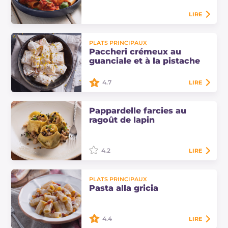
notre recette.
LIRE
Paccheri à la napolitaine avec une
PLATS PRINCIPAUX
sauce tomate, du guanciale, du
Paccheri crémeux au
pecorino et du basilic : une recette
guanciale et à la pistache
riche, parfumée et parfaite pour le…
4.7
LIRE
Les paccheri crémeux au guanciale
Pappardelle farcies au
et à la pistache sont un plat de
ragoût de lapin
pâtes généreux et savoureux.
Découvrez les quantités et les
étapes pour…
4.2
LIRE
Les pappardelle farcies au ragoût
de lapin sont un plat principal de
PLATS PRINCIPAUX
haute cuisine, un chef-d'œuvre qui
Pasta alla gricia
vaut chaque effort. Découvrez les…
4.4
LIRE