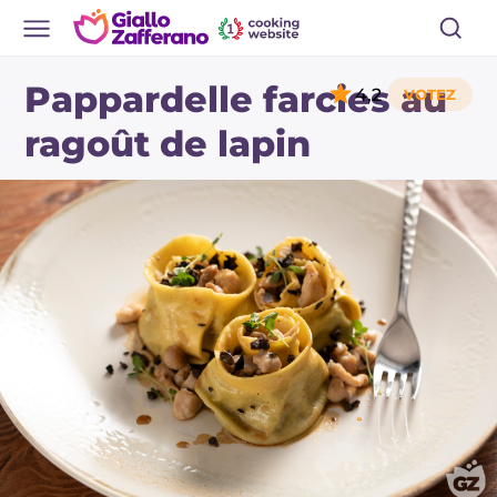
Pappardelle farcies au
4,2
ragoût de lapin