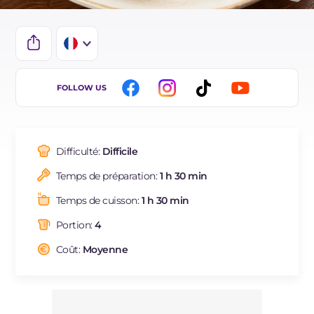
IT
FOLLOW US
EN
ES
Difficulté:
Difficile
DE
Temps de préparation:
1 h 30 min
BR
Temps de cuisson:
1 h 30 min
NL
Portion:
4
Coût:
Moyenne